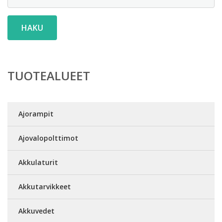
HAKU
TUOTEALUEET
Ajorampit
Ajovalopolttimot
Akkulaturit
Akkutarvikkeet
Akkuvedet