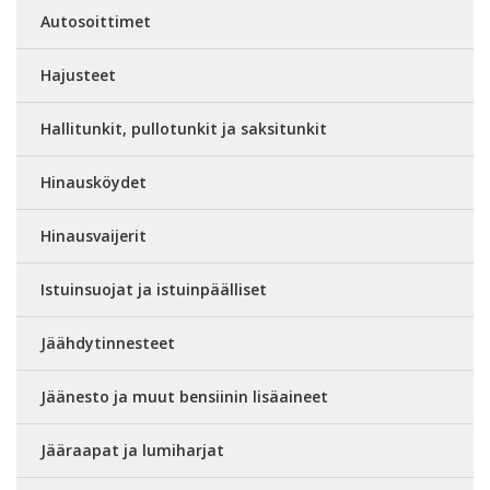
Autosoittimet
Hajusteet
Hallitunkit, pullotunkit ja saksitunkit
Hinausköydet
Hinausvaijerit
Istuinsuojat ja istuinpäälliset
Jäähdytinnesteet
Jäänesto ja muut bensiinin lisäaineet
Jääraapat ja lumiharjat