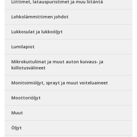
Liittimet, latauspuristimet ja muu liitäntä
Lohkolämmittimen johdot
Lukkosulat ja lukkoöljyt
Lumilapiot
Mikrokuituliinat ja muut auton kuivaus- ja
kiillotusvälineet
Monitoimiöljyt, sprayt ja muut voiteluaineet
Moottoriöljyt
Muut
Öljyt