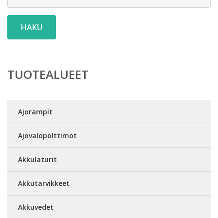
HAKU
TUOTEALUEET
Ajorampit
Ajovalopolttimot
Akkulaturit
Akkutarvikkeet
Akkuvedet