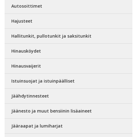
Autosoittimet
Hajusteet
Hallitunkit, pullotunkit ja saksitunkit
Hinausköydet
Hinausvaijerit
Istuinsuojat ja istuinpäälliset
Jäähdytinnesteet
Jäänesto ja muut bensiinin lisäaineet
Jääraapat ja lumiharjat