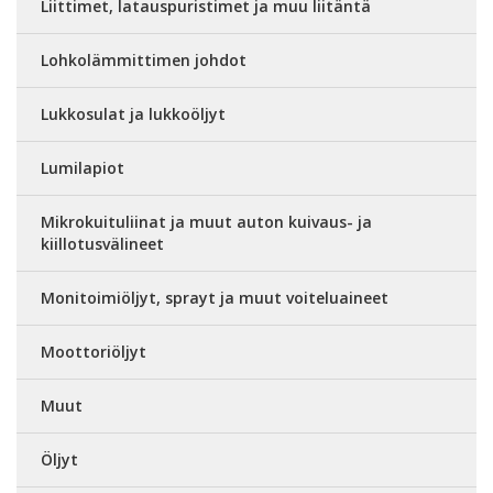
Liittimet, latauspuristimet ja muu liitäntä
Lohkolämmittimen johdot
Lukkosulat ja lukkoöljyt
Lumilapiot
Mikrokuituliinat ja muut auton kuivaus- ja
kiillotusvälineet
Monitoimiöljyt, sprayt ja muut voiteluaineet
Moottoriöljyt
Muut
Öljyt