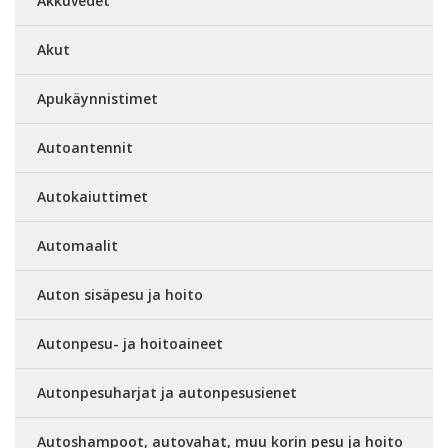
Akkuvedet
Akut
Apukäynnistimet
Autoantennit
Autokaiuttimet
Automaalit
Auton sisäpesu ja hoito
Autonpesu- ja hoitoaineet
Autonpesuharjat ja autonpesusienet
Autoshampoot, autovahat, muu korin pesu ja hoito