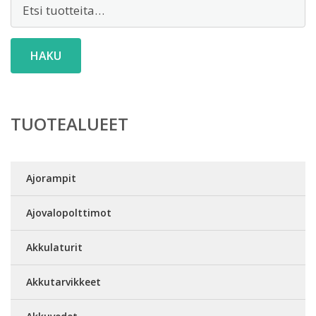
Etsi:
HAKU
TUOTEALUEET
Ajorampit
Ajovalopolttimot
Akkulaturit
Akkutarvikkeet