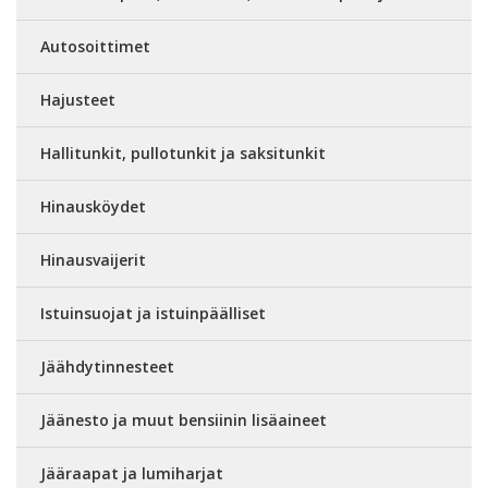
Autosoittimet
Hajusteet
Hallitunkit, pullotunkit ja saksitunkit
Hinausköydet
Hinausvaijerit
Istuinsuojat ja istuinpäälliset
Jäähdytinnesteet
Jäänesto ja muut bensiinin lisäaineet
Jääraapat ja lumiharjat