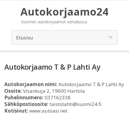
Autokorjaamo24
Suomen autokorjaamot vertailussa
Autokorjaamo T & P Lahti Ay
Autokorjaamon nimi:
Autokorjaamo T & P Lahti Ay
Osoite:
Visankuja 2, 19600 Hartola
Puhelinnumero:
037162338
Sähköpostiosoite:
taistolahti@suomi24.fi
Kotisivut:
www.autoasi.net