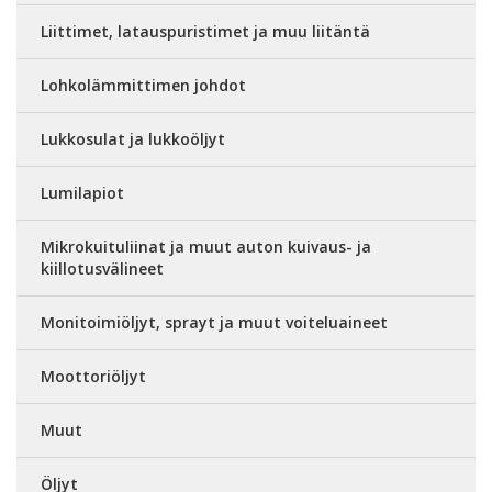
Liittimet, latauspuristimet ja muu liitäntä
Lohkolämmittimen johdot
Lukkosulat ja lukkoöljyt
Lumilapiot
Mikrokuituliinat ja muut auton kuivaus- ja
kiillotusvälineet
Monitoimiöljyt, sprayt ja muut voiteluaineet
Moottoriöljyt
Muut
Öljyt