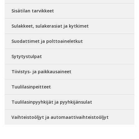
Sisätilan tarvikkeet
Sulakkeet, sulakerasiat ja kytkimet
Suodattimet ja polttoaineletkut
Sytytystulpat
Tiivistys- ja paikkausaineet
Tuulilasinpeitteet
Tuulilasinpyyhkijät ja pyyhkijänsulat
Vaihteistoöljyt ja automaattivaihteistoöljyt