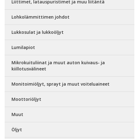
Liittimet, latauspuristimet ja muu liitäntä
Lohkolämmittimen johdot
Lukkosulat ja lukkoöljyt
Lumilapiot
Mikrokuituliinat ja muut auton kuivaus- ja
kiillotusvälineet
Monitoimiöljyt, sprayt ja muut voiteluaineet
Moottoriöljyt
Muut
Öljyt