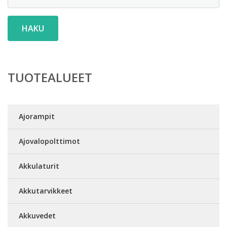
HAKU
TUOTEALUEET
Ajorampit
Ajovalopolttimot
Akkulaturit
Akkutarvikkeet
Akkuvedet