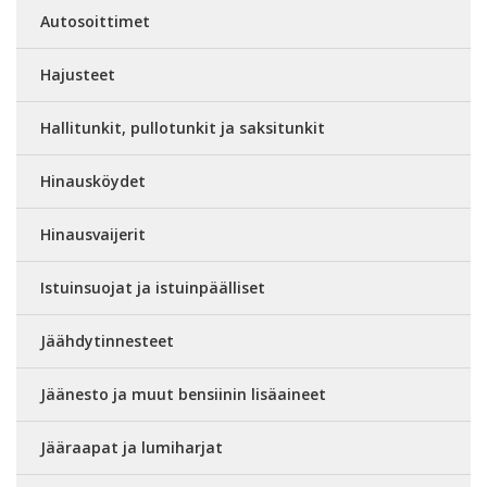
Autosoittimet
Hajusteet
Hallitunkit, pullotunkit ja saksitunkit
Hinausköydet
Hinausvaijerit
Istuinsuojat ja istuinpäälliset
Jäähdytinnesteet
Jäänesto ja muut bensiinin lisäaineet
Jääraapat ja lumiharjat