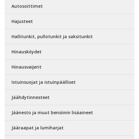
Autosoittimet
Hajusteet
Hallitunkit, pullotunkit ja saksitunkit
Hinausköydet
Hinausvaijerit
Istuinsuojat ja istuinpäälliset
Jäähdytinnesteet
Jäänesto ja muut bensiinin lisäaineet
Jääraapat ja lumiharjat