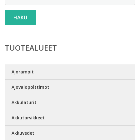
HAKU
TUOTEALUEET
Ajorampit
Ajovalopolttimot
Akkulaturit
Akkutarvikkeet
Akkuvedet