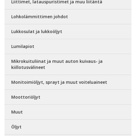
Liittimet, latauspuristimet ja muu liitäntä
Lohkolämmittimen johdot
Lukkosulat ja lukkoöljyt
Lumilapiot
Mikrokuituliinat ja muut auton kuivaus- ja
kiillotusvälineet
Monitoimiöljyt, sprayt ja muut voiteluaineet
Moottoriöljyt
Muut
Öljyt