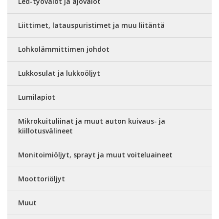
Led-työvalot ja ajovalot
Liittimet, latauspuristimet ja muu liitäntä
Lohkolämmittimen johdot
Lukkosulat ja lukkoöljyt
Lumilapiot
Mikrokuituliinat ja muut auton kuivaus- ja
kiillotusvälineet
Monitoimiöljyt, sprayt ja muut voiteluaineet
Moottoriöljyt
Muut