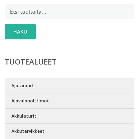
Etsi:
HAKU
TUOTEALUEET
Ajorampit
Ajovalopolttimot
Akkulaturit
Akkutarvikkeet