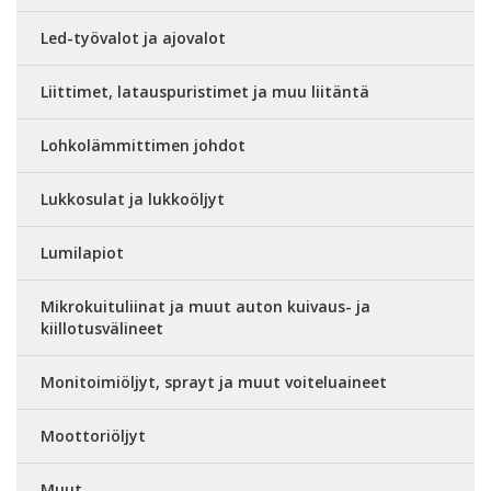
Led-työvalot ja ajovalot
Liittimet, latauspuristimet ja muu liitäntä
Lohkolämmittimen johdot
Lukkosulat ja lukkoöljyt
Lumilapiot
Mikrokuituliinat ja muut auton kuivaus- ja
kiillotusvälineet
Monitoimiöljyt, sprayt ja muut voiteluaineet
Moottoriöljyt
Muut