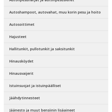
Autoshampoot, autovahat, muu korin pesu ja hoito
Autosoittimet
Hajusteet
Hallitunkit, pullotunkit ja saksitunkit
Hinausköydet
Hinausvaijerit
Istuinsuojat ja istuinpäälliset
Jäähdytinnesteet
Jäänesto ja muut bensiinin lisäaineet