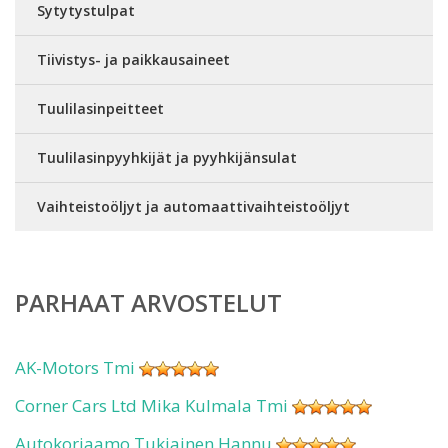
Sytytystulpat
Tiivistys- ja paikkausaineet
Tuulilasinpeitteet
Tuulilasinpyyhkijät ja pyyhkijänsulat
Vaihteistoöljyt ja automaattivaihteistoöljyt
PARHAAT ARVOSTELUT
AK-Motors Tmi
Corner Cars Ltd Mika Kulmala Tmi
Autokorjaamo Tukiainen Hannu