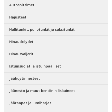
Autosoittimet
Hajusteet
Hallitunkit, pullotunkit ja saksitunkit
Hinausköydet
Hinausvaijerit
Istuinsuojat ja istuinpäälliset
Jäähdytinnesteet
Jäänesto ja muut bensiinin lisäaineet
Jääraapat ja lumiharjat