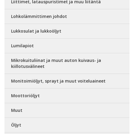
Liittimet, latauspuristimet ja muu liitäntä
Lohkolämmittimen johdot
Lukkosulat ja lukkoöljyt
Lumilapiot
Mikrokuituliinat ja muut auton kuivaus- ja
kiillotusvälineet
Monitoimiöljyt, sprayt ja muut voiteluaineet
Moottoriöljyt
Muut
Öljyt