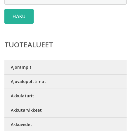
HAKU
TUOTEALUEET
Ajorampit
Ajovalopolttimot
Akkulaturit
Akkutarvikkeet
Akkuvedet