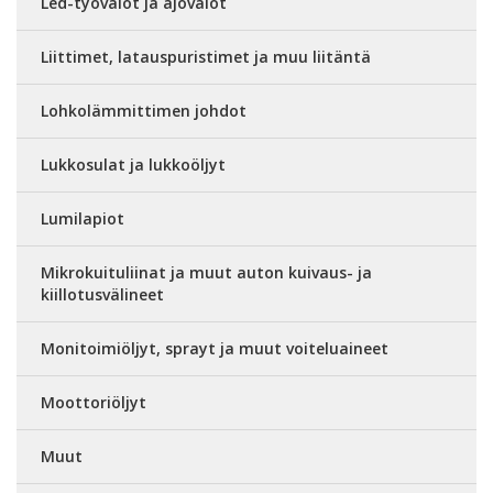
Led-työvalot ja ajovalot
Liittimet, latauspuristimet ja muu liitäntä
Lohkolämmittimen johdot
Lukkosulat ja lukkoöljyt
Lumilapiot
Mikrokuituliinat ja muut auton kuivaus- ja
kiillotusvälineet
Monitoimiöljyt, sprayt ja muut voiteluaineet
Moottoriöljyt
Muut