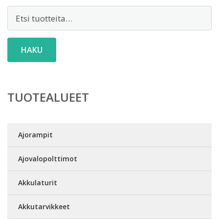
Etsi:
HAKU
TUOTEALUEET
Ajorampit
Ajovalopolttimot
Akkulaturit
Akkutarvikkeet