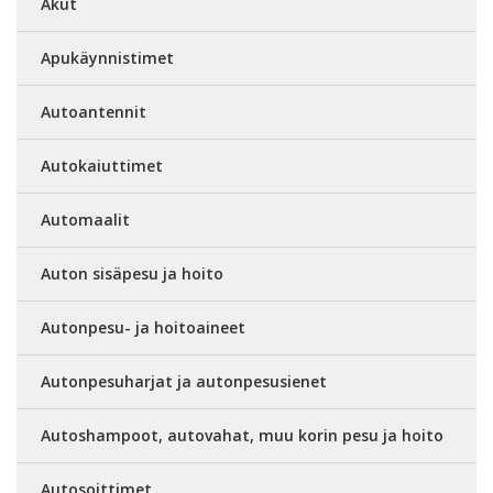
Akut
Apukäynnistimet
Autoantennit
Autokaiuttimet
Automaalit
Auton sisäpesu ja hoito
Autonpesu- ja hoitoaineet
Autonpesuharjat ja autonpesusienet
Autoshampoot, autovahat, muu korin pesu ja hoito
Autosoittimet