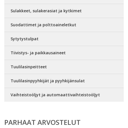
Sulakkeet, sulakerasiat ja kytkimet
Suodattimet ja polttoaineletkut
Sytytystulpat
Tiivistys- ja paikkausaineet
Tuulilasinpeitteet
Tuulilasinpyyhkijät ja pyyhkijänsulat
Vaihteistoöljyt ja automaattivaihteistoöljyt
PARHAAT ARVOSTELUT