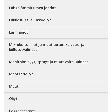
Lohkolämmittimen johdot
Lukkosulat ja lukkoöljyt
Lumilapiot
Mikrokuituliinat ja muut auton kuivaus- ja
kiillotusvälineet
Monitoimiöljyt, sprayt ja muut voiteluaineet
Moottoriöljyt
Muut
Öljyt
Pakkasnesteet