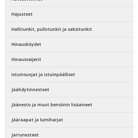
Hajusteet
Hallitunkit, pullotunkit ja saksitunkit
Hinausköydet
Hinausvaijerit
Istuinsuojat ja istuinpäälliset
Jäähdytinnesteet
Jäänesto ja muut bensiinin lisäaineet
Jääraapat ja lumiharjat
Jarrunesteet