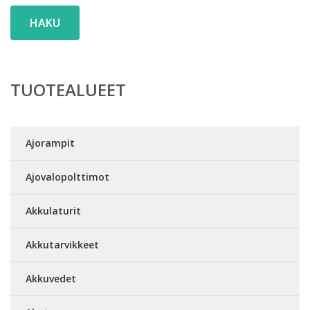
HAKU
TUOTEALUEET
Ajorampit
Ajovalopolttimot
Akkulaturit
Akkutarvikkeet
Akkuvedet