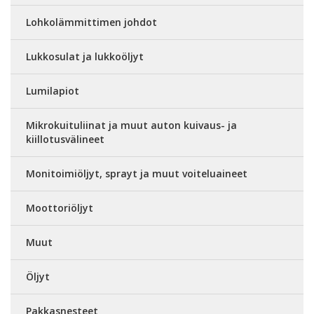
Lohkolämmittimen johdot
Lukkosulat ja lukkoöljyt
Lumilapiot
Mikrokuituliinat ja muut auton kuivaus- ja
kiillotusvälineet
Monitoimiöljyt, sprayt ja muut voiteluaineet
Moottoriöljyt
Muut
Öljyt
Pakkasnesteet