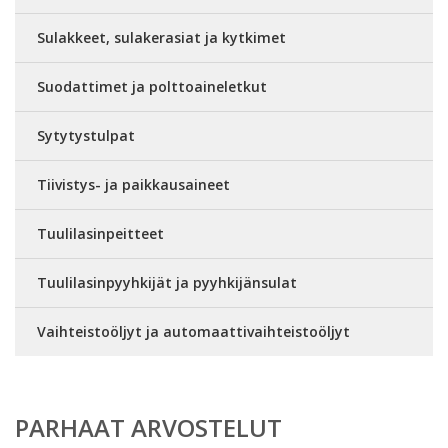
Sulakkeet, sulakerasiat ja kytkimet
Suodattimet ja polttoaineletkut
Sytytystulpat
Tiivistys- ja paikkausaineet
Tuulilasinpeitteet
Tuulilasinpyyhkijät ja pyyhkijänsulat
Vaihteistoöljyt ja automaattivaihteistoöljyt
PARHAAT ARVOSTELUT