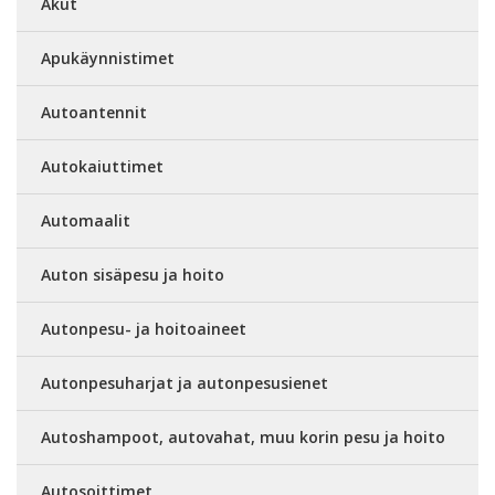
Akut
Apukäynnistimet
Autoantennit
Autokaiuttimet
Automaalit
Auton sisäpesu ja hoito
Autonpesu- ja hoitoaineet
Autonpesuharjat ja autonpesusienet
Autoshampoot, autovahat, muu korin pesu ja hoito
Autosoittimet