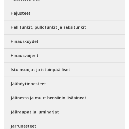
Hajusteet
Hallitunkit, pullotunkit ja saksitunkit
Hinausköydet
Hinausvaijerit
Istuinsuojat ja istuinpäälliset
Jäähdytinnesteet
Jäänesto ja muut bensiinin lisäaineet
Jääraapat ja lumiharjat
Jarrunesteet