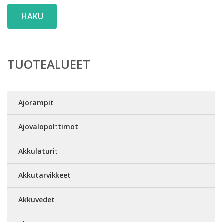
HAKU
TUOTEALUEET
Ajorampit
Ajovalopolttimot
Akkulaturit
Akkutarvikkeet
Akkuvedet