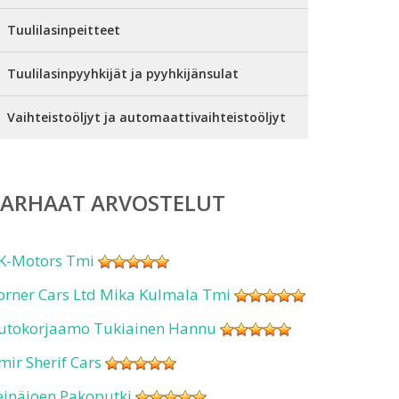
Tuulilasinpeitteet
Tuulilasinpyyhkijät ja pyyhkijänsulat
Vaihteistoöljyt ja automaattivaihteistoöljyt
PARHAAT ARVOSTELUT
K-Motors Tmi
orner Cars Ltd Mika Kulmala Tmi
utokorjaamo Tukiainen Hannu
mir Sherif Cars
einäjoen Pakoputki