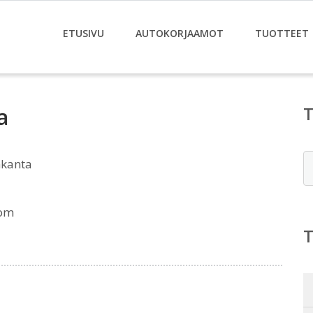
ETUSIVU
AUTOKORJAAMOT
TUOTTEET
a
E
nkanta
com