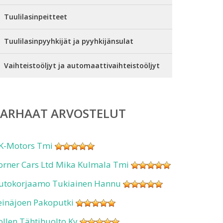
Tuulilasinpeitteet
Tuulilasinpyyhkijät ja pyyhkijänsulat
Vaihteistoöljyt ja automaattivaihteistoöljyt
PARHAAT ARVOSTELUT
K-Motors Tmi
orner Cars Ltd Mika Kulmala Tmi
utokorjaamo Tukiainen Hannu
einäjoen Pakoputki
ollen Tähtihuolto Ky