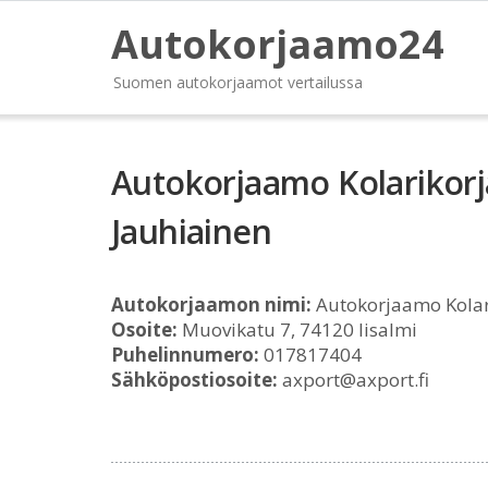
Autokorjaamo24
Suomen autokorjaamot vertailussa
Autokorjaamo Kolarikor
Jauhiainen
Autokorjaamon nimi:
Autokorjaamo Kolar
Osoite:
Muovikatu 7, 74120 Iisalmi
Puhelinnumero:
017817404
Sähköpostiosoite:
axport@axport.fi