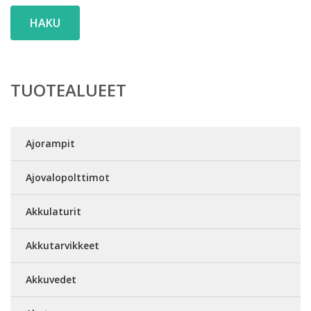
HAKU
TUOTEALUEET
Ajorampit
Ajovalopolttimot
Akkulaturit
Akkutarvikkeet
Akkuvedet