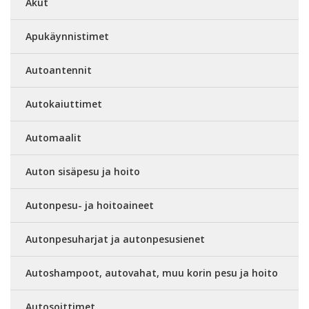
Akut
Apukäynnistimet
Autoantennit
Autokaiuttimet
Automaalit
Auton sisäpesu ja hoito
Autonpesu- ja hoitoaineet
Autonpesuharjat ja autonpesusienet
Autoshampoot, autovahat, muu korin pesu ja hoito
Autosoittimet