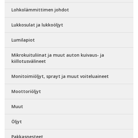
Lohkolämmittimen johdot
Lukkosulat ja lukkoöljyt
Lumilapiot
Mikrokuituliinat ja muut auton kuivaus- ja
kiillotusvälineet
Monitoimiöljyt, sprayt ja muut voiteluaineet
Moottoriöljyt
Muut
Öljyt
Pakkasnesteet