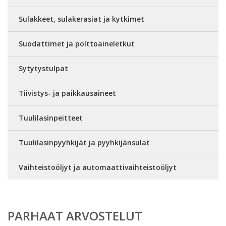
Sulakkeet, sulakerasiat ja kytkimet
Suodattimet ja polttoaineletkut
Sytytystulpat
Tiivistys- ja paikkausaineet
Tuulilasinpeitteet
Tuulilasinpyyhkijät ja pyyhkijänsulat
Vaihteistoöljyt ja automaattivaihteistoöljyt
PARHAAT ARVOSTELUT