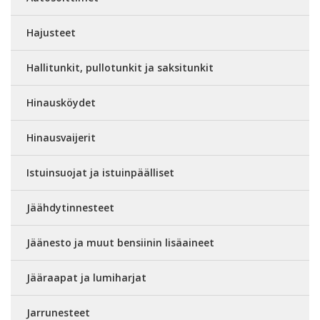
Hajusteet
Hallitunkit, pullotunkit ja saksitunkit
Hinausköydet
Hinausvaijerit
Istuinsuojat ja istuinpäälliset
Jäähdytinnesteet
Jäänesto ja muut bensiinin lisäaineet
Jääraapat ja lumiharjat
Jarrunesteet