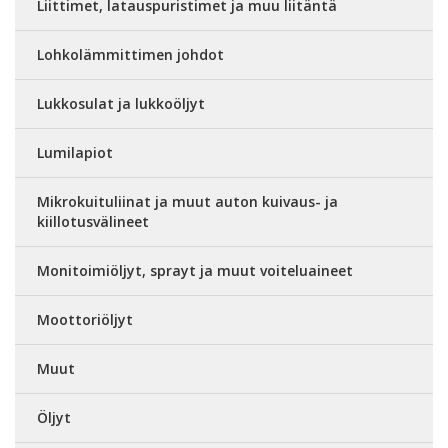
Liittimet, latauspuristimet ja muu liitäntä
Lohkolämmittimen johdot
Lukkosulat ja lukkoöljyt
Lumilapiot
Mikrokuituliinat ja muut auton kuivaus- ja
kiillotusvälineet
Monitoimiöljyt, sprayt ja muut voiteluaineet
Moottoriöljyt
Muut
Öljyt