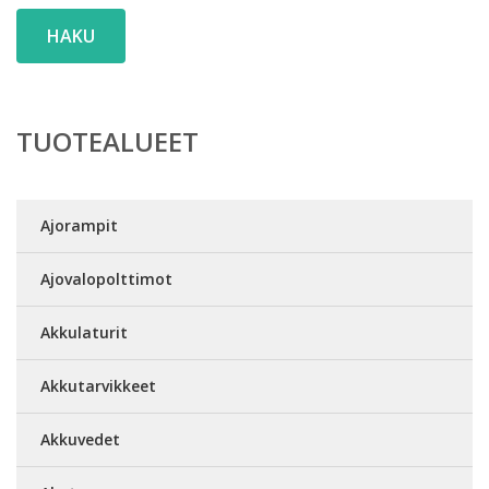
HAKU
TUOTEALUEET
Ajorampit
Ajovalopolttimot
Akkulaturit
Akkutarvikkeet
Akkuvedet