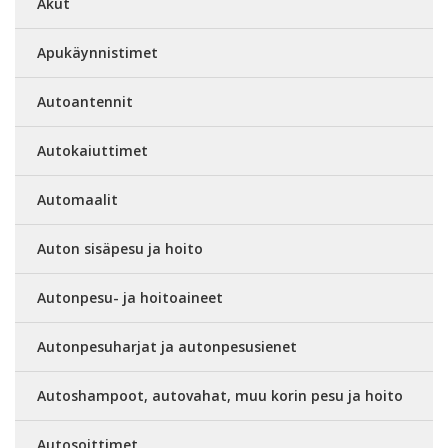
Akut
Apukäynnistimet
Autoantennit
Autokaiuttimet
Automaalit
Auton sisäpesu ja hoito
Autonpesu- ja hoitoaineet
Autonpesuharjat ja autonpesusienet
Autoshampoot, autovahat, muu korin pesu ja hoito
Autosoittimet