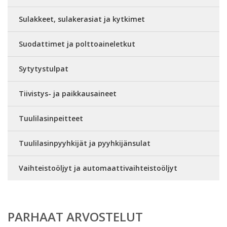
Sulakkeet, sulakerasiat ja kytkimet
Suodattimet ja polttoaineletkut
Sytytystulpat
Tiivistys- ja paikkausaineet
Tuulilasinpeitteet
Tuulilasinpyyhkijät ja pyyhkijänsulat
Vaihteistoöljyt ja automaattivaihteistoöljyt
PARHAAT ARVOSTELUT