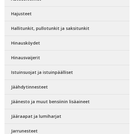
Hajusteet
Hallitunkit, pullotunkit ja saksitunkit
Hinausköydet
Hinausvaijerit
Istuinsuojat ja istuinpäälliset
Jäähdytinnesteet
Jäänesto ja muut bensiinin lisäaineet
Jääraapat ja lumiharjat
Jarrunesteet