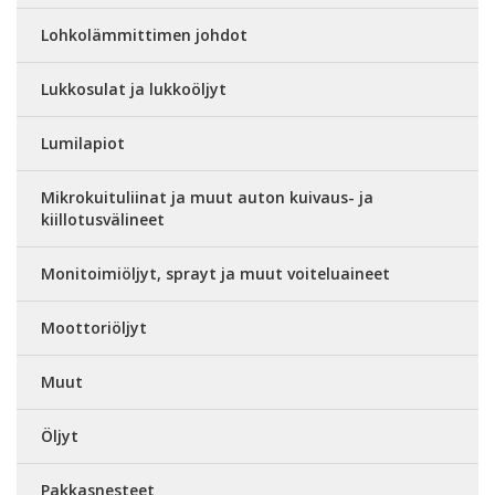
Lohkolämmittimen johdot
Lukkosulat ja lukkoöljyt
Lumilapiot
Mikrokuituliinat ja muut auton kuivaus- ja
kiillotusvälineet
Monitoimiöljyt, sprayt ja muut voiteluaineet
Moottoriöljyt
Muut
Öljyt
Pakkasnesteet