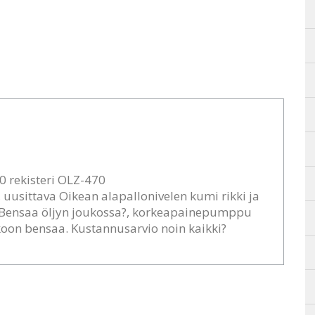
0 rekisteri OLZ-470
, uusittava Oikean alapallonivelen kumi rikki ja
va. Bensaa öljyn joukossa?, korkeapainepumppu
koon bensaa. Kustannusarvio noin kaikki?