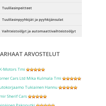
Tuulilasinpeitteet
Tuulilasinpyyhkijät ja pyyhkijänsulat
Vaihteistoöljyt ja automaattivaihteistoöljyt
PARHAAT ARVOSTELUT
K-Motors Tmi
orner Cars Ltd Mika Kulmala Tmi
utokorjaamo Tukiainen Hannu
mir Sherif Cars
einäjoen Pakoputki