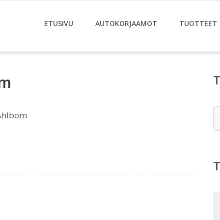
ETUSIVU
AUTOKORJAAMOT
TUOTTEET
om
E
 Ahlbom