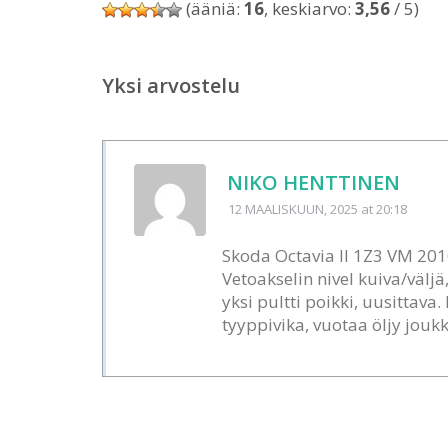
(ääniä:
16
, keskiarvo:
3,56
/ 5)
Yksi arvostelu
NIKO HENTTINEN
12 MAALISKUUN, 2025
at 20:18
Skoda Octavia II 1Z3 VM 201
Vetoakselin nivel kuiva/väljä
yksi pultti poikki, uusitta
tyyppivika, vuotaa öljy jouk