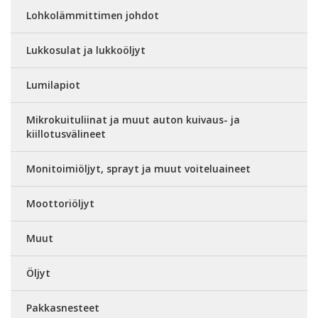
Lohkolämmittimen johdot
Lukkosulat ja lukkoöljyt
Lumilapiot
Mikrokuituliinat ja muut auton kuivaus- ja
kiillotusvälineet
Monitoimiöljyt, sprayt ja muut voiteluaineet
Moottoriöljyt
Muut
Öljyt
Pakkasnesteet