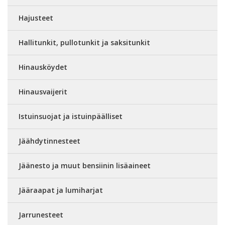
Hajusteet
Hallitunkit, pullotunkit ja saksitunkit
Hinausköydet
Hinausvaijerit
Istuinsuojat ja istuinpäälliset
Jäähdytinnesteet
Jäänesto ja muut bensiinin lisäaineet
Jääraapat ja lumiharjat
Jarrunesteet