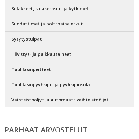
Sulakkeet, sulakerasiat ja kytkimet
Suodattimet ja polttoaineletkut
Sytytystulpat
Tiivistys- ja paikkausaineet
Tuulilasinpeitteet
Tuulilasinpyyhkijät ja pyyhkijänsulat
Vaihteistoöljyt ja automaattivaihteistoöljyt
PARHAAT ARVOSTELUT