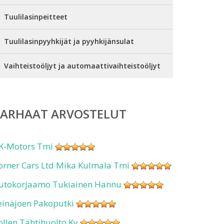
Tuulilasinpeitteet
Tuulilasinpyyhkijät ja pyyhkijänsulat
Vaihteistoöljyt ja automaattivaihteistoöljyt
PARHAAT ARVOSTELUT
K-Motors Tmi
orner Cars Ltd Mika Kulmala Tmi
utokorjaamo Tukiainen Hannu
einäjoen Pakoputki
ollen Tähtihuolto Ky