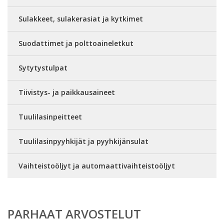
Sulakkeet, sulakerasiat ja kytkimet
Suodattimet ja polttoaineletkut
Sytytystulpat
Tiivistys- ja paikkausaineet
Tuulilasinpeitteet
Tuulilasinpyyhkijät ja pyyhkijänsulat
Vaihteistoöljyt ja automaattivaihteistoöljyt
PARHAAT ARVOSTELUT