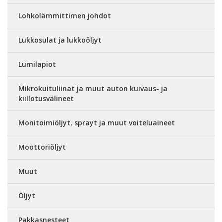
Lohkolämmittimen johdot
Lukkosulat ja lukkoöljyt
Lumilapiot
Mikrokuituliinat ja muut auton kuivaus- ja
kiillotusvälineet
Monitoimiöljyt, sprayt ja muut voiteluaineet
Moottoriöljyt
Muut
Öljyt
Pakkasnesteet