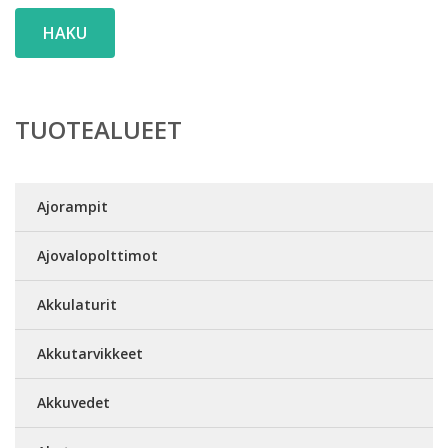
HAKU
TUOTEALUEET
Ajorampit
Ajovalopolttimot
Akkulaturit
Akkutarvikkeet
Akkuvedet