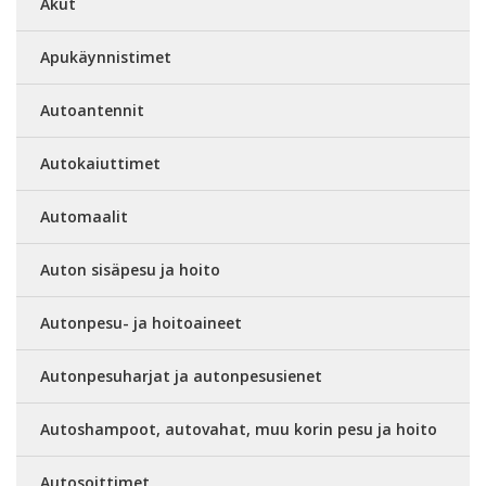
Akut
Apukäynnistimet
Autoantennit
Autokaiuttimet
Automaalit
Auton sisäpesu ja hoito
Autonpesu- ja hoitoaineet
Autonpesuharjat ja autonpesusienet
Autoshampoot, autovahat, muu korin pesu ja hoito
Autosoittimet