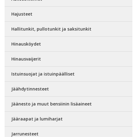
Hajusteet
Hallitunkit, pullotunkit ja saksitunkit
Hinausköydet
Hinausvaijerit
Istuinsuojat ja istuinpäälliset
Jäähdytinnesteet
Jäänesto ja muut bensiinin lisäaineet
Jääraapat ja lumiharjat
Jarrunesteet