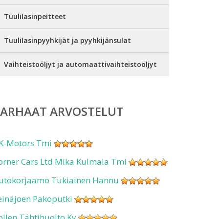
Tuulilasinpeitteet
Tuulilasinpyyhkijät ja pyyhkijänsulat
Vaihteistoöljyt ja automaattivaihteistoöljyt
PARHAAT ARVOSTELUT
K-Motors Tmi
orner Cars Ltd Mika Kulmala Tmi
utokorjaamo Tukiainen Hannu
einäjoen Pakoputki
ollen Tähtihuolto Ky