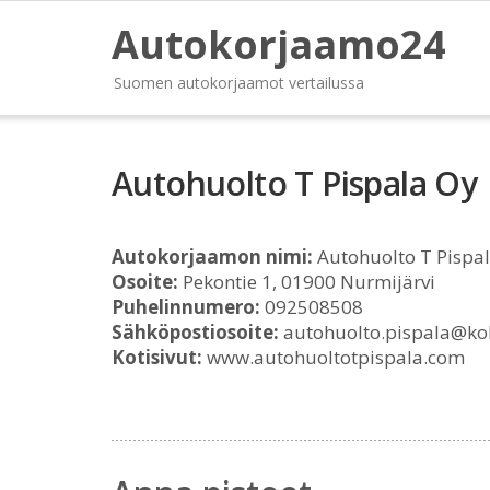
Autokorjaamo24
Suomen autokorjaamot vertailussa
Autohuolto T Pispala Oy
Autokorjaamon nimi:
Autohuolto T Pispa
Osoite:
Pekontie 1, 01900 Nurmijärvi
Puhelinnumero:
092508508
Sähköpostiosoite:
autohuolto.pispala@ko
Kotisivut:
www.autohuoltotpispala.com