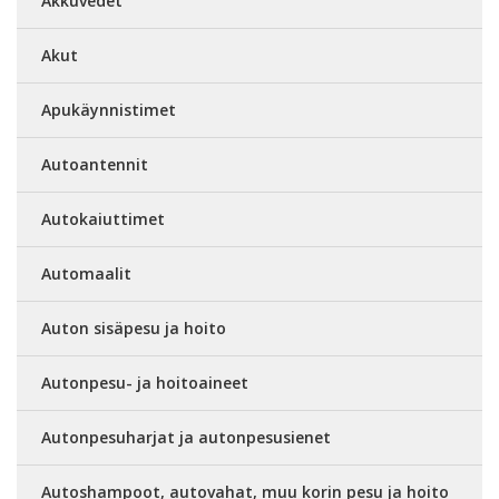
Akkuvedet
Akut
Apukäynnistimet
Autoantennit
Autokaiuttimet
Automaalit
Auton sisäpesu ja hoito
Autonpesu- ja hoitoaineet
Autonpesuharjat ja autonpesusienet
Autoshampoot, autovahat, muu korin pesu ja hoito