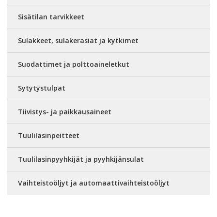
Sisätilan tarvikkeet
Sulakkeet, sulakerasiat ja kytkimet
Suodattimet ja polttoaineletkut
Sytytystulpat
Tiivistys- ja paikkausaineet
Tuulilasinpeitteet
Tuulilasinpyyhkijät ja pyyhkijänsulat
Vaihteistoöljyt ja automaattivaihteistoöljyt