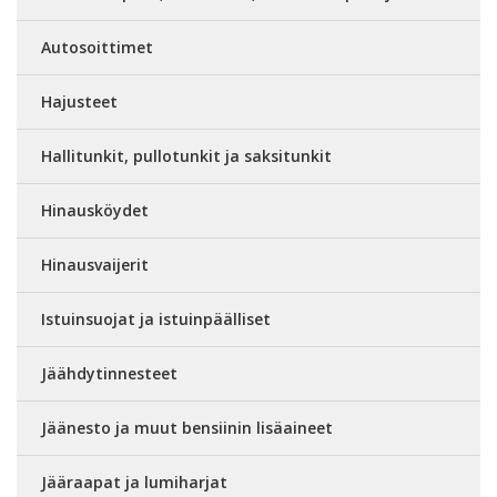
Autosoittimet
Hajusteet
Hallitunkit, pullotunkit ja saksitunkit
Hinausköydet
Hinausvaijerit
Istuinsuojat ja istuinpäälliset
Jäähdytinnesteet
Jäänesto ja muut bensiinin lisäaineet
Jääraapat ja lumiharjat