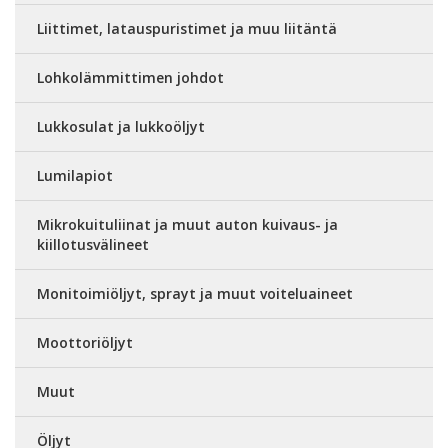
Liittimet, latauspuristimet ja muu liitäntä
Lohkolämmittimen johdot
Lukkosulat ja lukkoöljyt
Lumilapiot
Mikrokuituliinat ja muut auton kuivaus- ja
kiillotusvälineet
Monitoimiöljyt, sprayt ja muut voiteluaineet
Moottoriöljyt
Muut
Öljyt