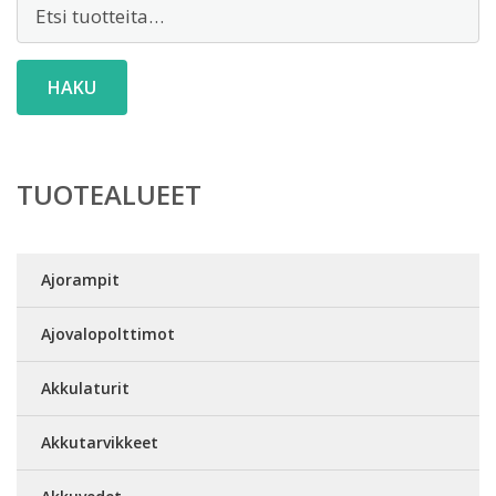
Etsi:
HAKU
TUOTEALUEET
Ajorampit
Ajovalopolttimot
Akkulaturit
Akkutarvikkeet