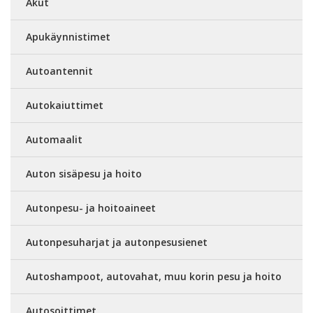
Akut
Apukäynnistimet
Autoantennit
Autokaiuttimet
Automaalit
Auton sisäpesu ja hoito
Autonpesu- ja hoitoaineet
Autonpesuharjat ja autonpesusienet
Autoshampoot, autovahat, muu korin pesu ja hoito
Autosoittimet