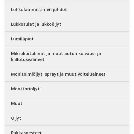
Lohkolämmittimen johdot
Lukkosulat ja lukkoöljyt
Lumilapiot
Mikrokuituliinat ja muut auton kuivaus- ja
kiillotusvälineet
Monitoimiöljyt, sprayt ja muut voiteluaineet
Moottoriöljyt
Muut
Öljyt
Pakkasnesteet