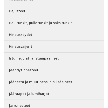
Hajusteet
Hallitunkit, pullotunkit ja saksitunkit
Hinausköydet
Hinausvaijerit
Istuinsuojat ja istuinpäälliset
Jäähdytinnesteet
Jäänesto ja muut bensiinin lisäaineet
Jääraapat ja lumiharjat
Jarrunesteet