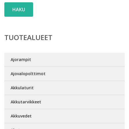
HAKU
TUOTEALUEET
Ajorampit
Ajovalopolttimot
Akkulaturit
Akkutarvikkeet
Akkuvedet