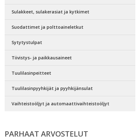
Sulakkeet, sulakerasiat ja kytkimet
Suodattimet ja polttoaineletkut
Sytytystulpat
Tiivistys- ja paikkausaineet
Tuulilasinpeitteet
Tuulilasinpyyhkijät ja pyyhkijänsulat
Vaihteistoöljyt ja automaattivaihteistoöljyt
PARHAAT ARVOSTELUT