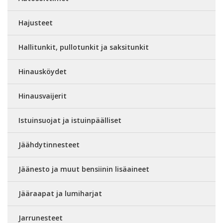
Hajusteet
Hallitunkit, pullotunkit ja saksitunkit
Hinausköydet
Hinausvaijerit
Istuinsuojat ja istuinpäälliset
Jäähdytinnesteet
Jäänesto ja muut bensiinin lisäaineet
Jääraapat ja lumiharjat
Jarrunesteet