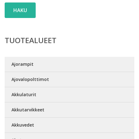
HAKU
TUOTEALUEET
Ajorampit
Ajovalopolttimot
Akkulaturit
Akkutarvikkeet
Akkuvedet