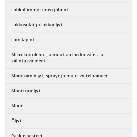
Lohkolämmittimen johdot
Lukkosulat ja lukkoöljyt
Lumilapiot
Mikrokuituliinat ja muut auton kuivaus- ja
kiillotusvälineet
Monitoimiöljyt, sprayt ja muut voiteluaineet
Moottoriöljyt
Muut
Öljyt
Pakkasnesteet