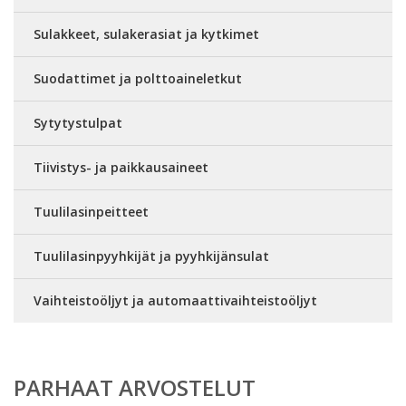
Sulakkeet, sulakerasiat ja kytkimet
Suodattimet ja polttoaineletkut
Sytytystulpat
Tiivistys- ja paikkausaineet
Tuulilasinpeitteet
Tuulilasinpyyhkijät ja pyyhkijänsulat
Vaihteistoöljyt ja automaattivaihteistoöljyt
PARHAAT ARVOSTELUT