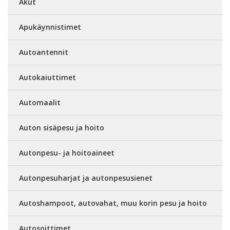
Akut
Apukäynnistimet
Autoantennit
Autokaiuttimet
Automaalit
Auton sisäpesu ja hoito
Autonpesu- ja hoitoaineet
Autonpesuharjat ja autonpesusienet
Autoshampoot, autovahat, muu korin pesu ja hoito
Autosoittimet