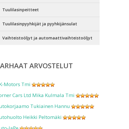
Tuulilasinpeitteet
Tuulilasinpyyhkijät ja pyyhkijänsulat
Vaihteistoöljyt ja automaattivaihteistoöljyt
PARHAAT ARVOSTELUT
K-Motors Tmi
orner Cars Ltd Mika Kulmala Tmi
utokorjaamo Tukiainen Hannu
utohuolto Heikki Peltomäki
uto-JaPe