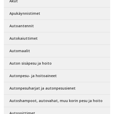
Akut
Apukäynnistimet
Autoantennit
Autokaiuttimet
Automaalit
Auton sisäpesu ja hoito
Autonpesu- ja hoitoaineet
Autonpesuharjat ja autonpesusienet
Autoshampoot, autovahat, muu korin pesu ja hoito
Autosoittimet