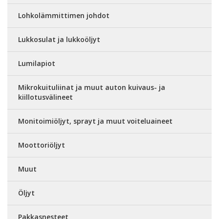
Lohkolämmittimen johdot
Lukkosulat ja lukkoöljyt
Lumilapiot
Mikrokuituliinat ja muut auton kuivaus- ja
kiillotusvälineet
Monitoimiöljyt, sprayt ja muut voiteluaineet
Moottoriöljyt
Muut
Öljyt
Pakkasnesteet