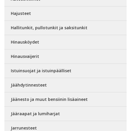
Hajusteet
Hallitunkit, pullotunkit ja saksitunkit
Hinausköydet
Hinausvaijerit
Istuinsuojat ja istuinpäälliset
Jäähdytinnesteet
Jäänesto ja muut bensiinin lisäaineet
Jääraapat ja lumiharjat
Jarrunesteet