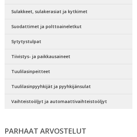
Sulakkeet, sulakerasiat ja kytkimet
Suodattimet ja polttoaineletkut
Sytytystulpat
Tiivistys- ja paikkausaineet
Tuulilasinpeitteet
Tuulilasinpyyhkijät ja pyyhkijänsulat
Vaihteistoöljyt ja automaattivaihteistoöljyt
PARHAAT ARVOSTELUT