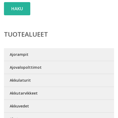
HAKU
TUOTEALUEET
Ajorampit
Ajovalopolttimot
Akkulaturit
Akkutarvikkeet
Akkuvedet