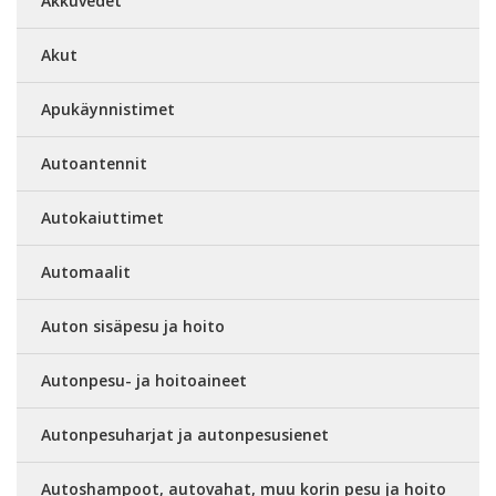
Akkuvedet
Akut
Apukäynnistimet
Autoantennit
Autokaiuttimet
Automaalit
Auton sisäpesu ja hoito
Autonpesu- ja hoitoaineet
Autonpesuharjat ja autonpesusienet
Autoshampoot, autovahat, muu korin pesu ja hoito