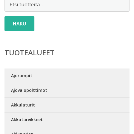
Etsi:
HAKU
TUOTEALUEET
Ajorampit
Ajovalopolttimot
Akkulaturit
Akkutarvikkeet