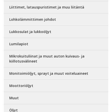
Liittimet, latauspuristimet ja muu liitäntä
Lohkolämmittimen johdot
Lukkosulat ja lukkoöljyt
Lumilapiot
Mikrokuituliinat ja muut auton kuivaus- ja
kiillotusvälineet
Monitoimiöljyt, sprayt ja muut voiteluaineet
Moottoriöljyt
Muut
Öljyt