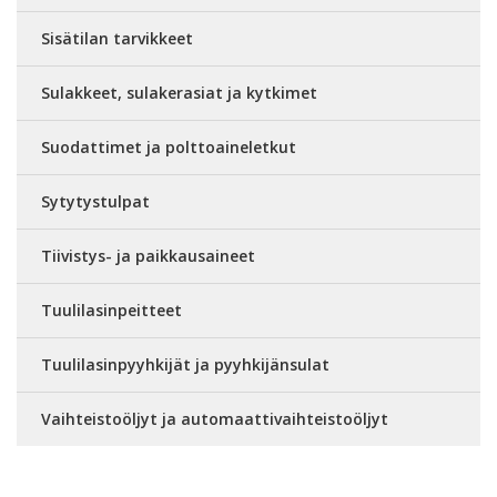
Sisätilan tarvikkeet
Sulakkeet, sulakerasiat ja kytkimet
Suodattimet ja polttoaineletkut
Sytytystulpat
Tiivistys- ja paikkausaineet
Tuulilasinpeitteet
Tuulilasinpyyhkijät ja pyyhkijänsulat
Vaihteistoöljyt ja automaattivaihteistoöljyt