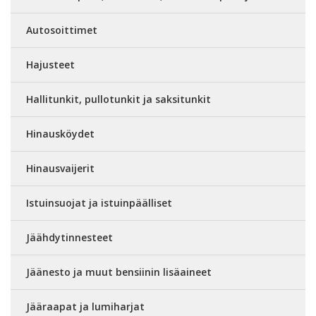
Autosoittimet
Hajusteet
Hallitunkit, pullotunkit ja saksitunkit
Hinausköydet
Hinausvaijerit
Istuinsuojat ja istuinpäälliset
Jäähdytinnesteet
Jäänesto ja muut bensiinin lisäaineet
Jääraapat ja lumiharjat