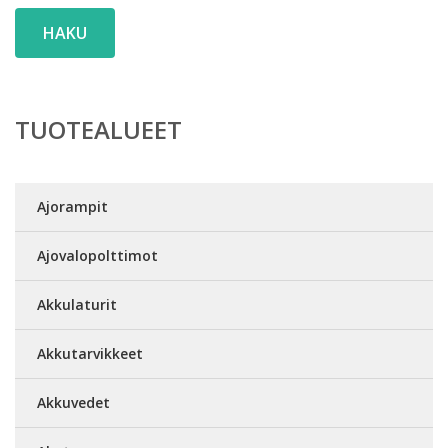
HAKU
TUOTEALUEET
Ajorampit
Ajovalopolttimot
Akkulaturit
Akkutarvikkeet
Akkuvedet