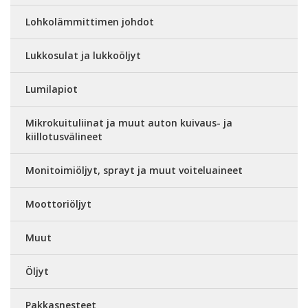
Lohkolämmittimen johdot
Lukkosulat ja lukkoöljyt
Lumilapiot
Mikrokuituliinat ja muut auton kuivaus- ja
kiillotusvälineet
Monitoimiöljyt, sprayt ja muut voiteluaineet
Moottoriöljyt
Muut
Öljyt
Pakkasnesteet