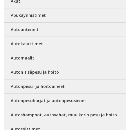
Akut
Apukäynnistimet
Autoantennit
Autokaiuttimet
Automaalit
Auton sisäpesu ja hoito
Autonpesu- ja hoitoaineet
Autonpesuharjat ja autonpesusienet
Autoshampoot, autovahat, muu korin pesu ja hoito
Autosoittimet