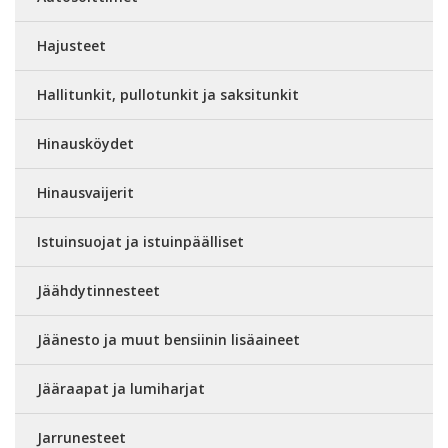
Hajusteet
Hallitunkit, pullotunkit ja saksitunkit
Hinausköydet
Hinausvaijerit
Istuinsuojat ja istuinpäälliset
Jäähdytinnesteet
Jäänesto ja muut bensiinin lisäaineet
Jääraapat ja lumiharjat
Jarrunesteet