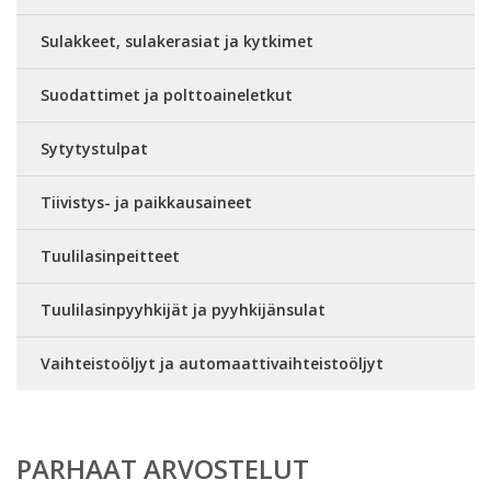
Sulakkeet, sulakerasiat ja kytkimet
Suodattimet ja polttoaineletkut
Sytytystulpat
Tiivistys- ja paikkausaineet
Tuulilasinpeitteet
Tuulilasinpyyhkijät ja pyyhkijänsulat
Vaihteistoöljyt ja automaattivaihteistoöljyt
PARHAAT ARVOSTELUT