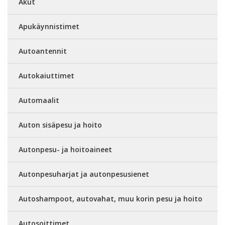
Akut
Apukäynnistimet
Autoantennit
Autokaiuttimet
Automaalit
Auton sisäpesu ja hoito
Autonpesu- ja hoitoaineet
Autonpesuharjat ja autonpesusienet
Autoshampoot, autovahat, muu korin pesu ja hoito
Autosoittimet