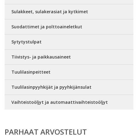
Sulakkeet, sulakerasiat ja kytkimet
Suodattimet ja polttoaineletkut
Sytytystulpat
Tiivistys- ja paikkausaineet
Tuulilasinpeitteet
Tuulilasinpyyhkijät ja pyyhkijänsulat
Vaihteistoöljyt ja automaattivaihteistoöljyt
PARHAAT ARVOSTELUT