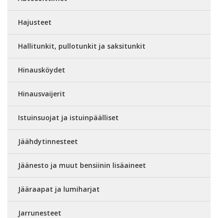
Hajusteet
Hallitunkit, pullotunkit ja saksitunkit
Hinausköydet
Hinausvaijerit
Istuinsuojat ja istuinpäälliset
Jäähdytinnesteet
Jäänesto ja muut bensiinin lisäaineet
Jääraapat ja lumiharjat
Jarrunesteet