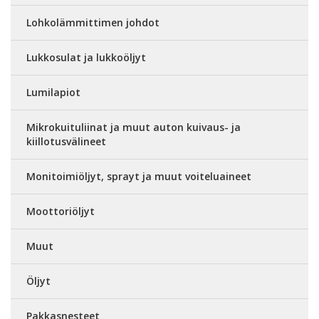
Lohkolämmittimen johdot
Lukkosulat ja lukkoöljyt
Lumilapiot
Mikrokuituliinat ja muut auton kuivaus- ja
kiillotusvälineet
Monitoimiöljyt, sprayt ja muut voiteluaineet
Moottoriöljyt
Muut
Öljyt
Pakkasnesteet