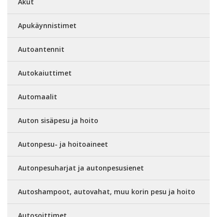
Akut
Apukäynnistimet
Autoantennit
Autokaiuttimet
Automaalit
Auton sisäpesu ja hoito
Autonpesu- ja hoitoaineet
Autonpesuharjat ja autonpesusienet
Autoshampoot, autovahat, muu korin pesu ja hoito
Autosoittimet