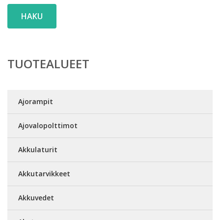
HAKU
TUOTEALUEET
Ajorampit
Ajovalopolttimot
Akkulaturit
Akkutarvikkeet
Akkuvedet