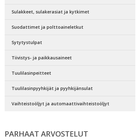
Sulakkeet, sulakerasiat ja kytkimet
Suodattimet ja polttoaineletkut
Sytytystulpat
Tiivistys- ja paikkausaineet
Tuulilasinpeitteet
Tuulilasinpyyhkijät ja pyyhkijänsulat
Vaihteistoöljyt ja automaattivaihteistoöljyt
PARHAAT ARVOSTELUT