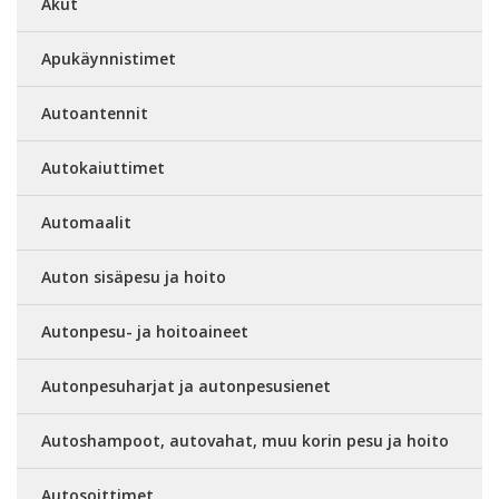
Akut
Apukäynnistimet
Autoantennit
Autokaiuttimet
Automaalit
Auton sisäpesu ja hoito
Autonpesu- ja hoitoaineet
Autonpesuharjat ja autonpesusienet
Autoshampoot, autovahat, muu korin pesu ja hoito
Autosoittimet