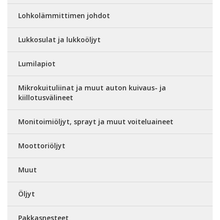
Lohkolämmittimen johdot
Lukkosulat ja lukkoöljyt
Lumilapiot
Mikrokuituliinat ja muut auton kuivaus- ja
kiillotusvälineet
Monitoimiöljyt, sprayt ja muut voiteluaineet
Moottoriöljyt
Muut
Öljyt
Pakkasnesteet