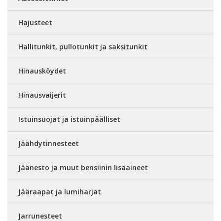
Hajusteet
Hallitunkit, pullotunkit ja saksitunkit
Hinausköydet
Hinausvaijerit
Istuinsuojat ja istuinpäälliset
Jäähdytinnesteet
Jäänesto ja muut bensiinin lisäaineet
Jääraapat ja lumiharjat
Jarrunesteet