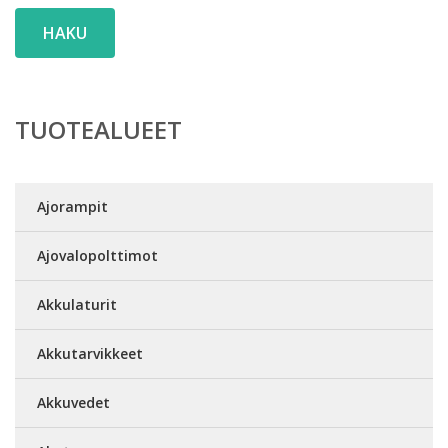
HAKU
TUOTEALUEET
Ajorampit
Ajovalopolttimot
Akkulaturit
Akkutarvikkeet
Akkuvedet