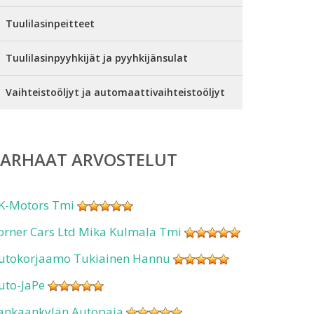
Tuulilasinpeitteet
Tuulilasinpyyhkijät ja pyyhkijänsulat
Vaihteistoöljyt ja automaattivaihteistoöljyt
PARHAAT ARVOSTELUT
K-Motors Tmi
orner Cars Ltd Mika Kulmala Tmi
utokorjaamo Tukiainen Hannu
uto-JaPe
ankaankylän Autopaja