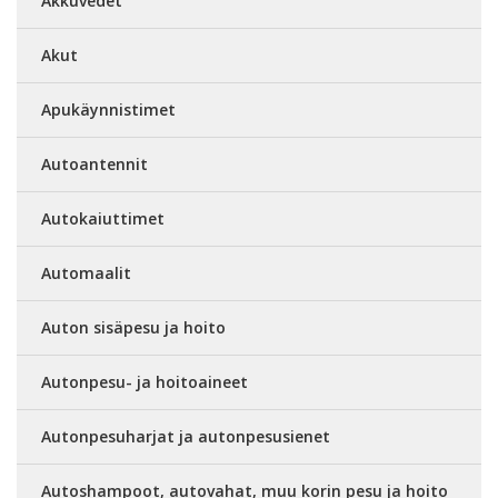
Akkuvedet
Akut
Apukäynnistimet
Autoantennit
Autokaiuttimet
Automaalit
Auton sisäpesu ja hoito
Autonpesu- ja hoitoaineet
Autonpesuharjat ja autonpesusienet
Autoshampoot, autovahat, muu korin pesu ja hoito