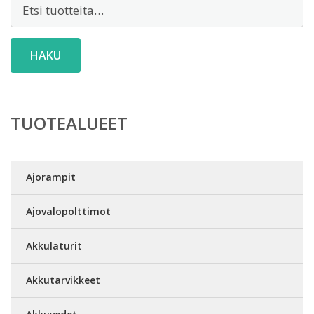
Etsi:
HAKU
TUOTEALUEET
Ajorampit
Ajovalopolttimot
Akkulaturit
Akkutarvikkeet