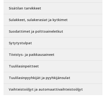
Sisätilan tarvikkeet
Sulakkeet, sulakerasiat ja kytkimet
Suodattimet ja polttoaineletkut
Sytytystulpat
Tiivistys- ja paikkausaineet
Tuulilasinpeitteet
Tuulilasinpyyhkijät ja pyyhkijänsulat
Vaihteistoöljyt ja automaattivaihteistoöljyt