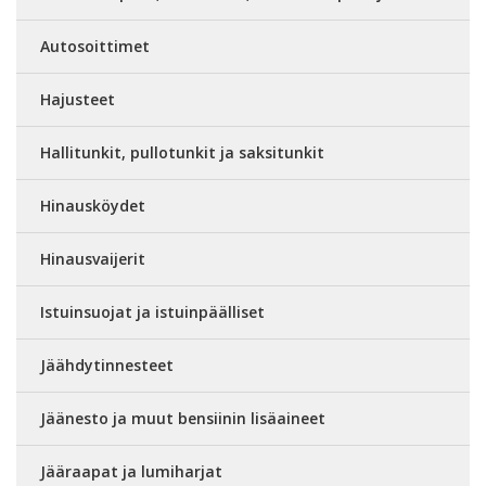
Autosoittimet
Hajusteet
Hallitunkit, pullotunkit ja saksitunkit
Hinausköydet
Hinausvaijerit
Istuinsuojat ja istuinpäälliset
Jäähdytinnesteet
Jäänesto ja muut bensiinin lisäaineet
Jääraapat ja lumiharjat