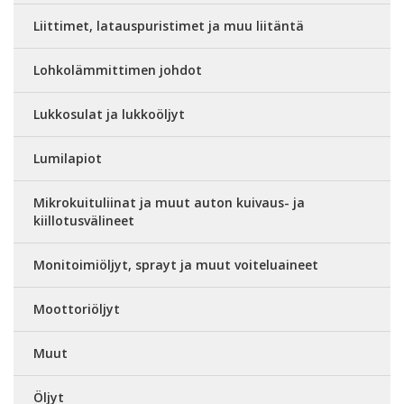
Liittimet, latauspuristimet ja muu liitäntä
Lohkolämmittimen johdot
Lukkosulat ja lukkoöljyt
Lumilapiot
Mikrokuituliinat ja muut auton kuivaus- ja
kiillotusvälineet
Monitoimiöljyt, sprayt ja muut voiteluaineet
Moottoriöljyt
Muut
Öljyt