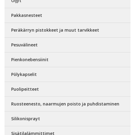
Öljyt
Pakkasnesteet
Peräkärryn pistokkeet ja muut tarvikkeet
Pesuvälineet
Pienkonebensiinit
Pölykapselit
Puolipeitteet
Ruosteenesto, naarmujen poisto ja puhdistaminen
Silikonisprayt
Sisätilalämmittimet