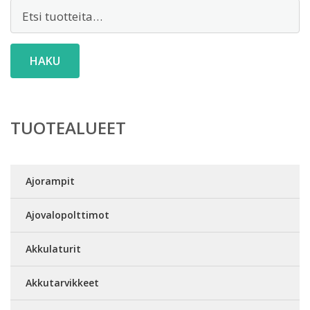
Etsi:
HAKU
TUOTEALUEET
Ajorampit
Ajovalopolttimot
Akkulaturit
Akkutarvikkeet