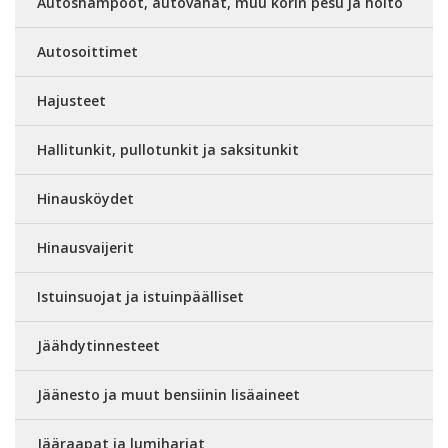
Autoshampoot, autovahat, muu korin pesu ja hoito
Autosoittimet
Hajusteet
Hallitunkit, pullotunkit ja saksitunkit
Hinausköydet
Hinausvaijerit
Istuinsuojat ja istuinpäälliset
Jäähdytinnesteet
Jäänesto ja muut bensiinin lisäaineet
Jääraapat ja lumiharjat