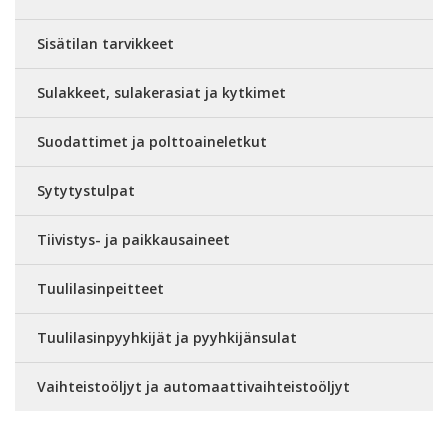
Sisätilan tarvikkeet
Sulakkeet, sulakerasiat ja kytkimet
Suodattimet ja polttoaineletkut
Sytytystulpat
Tiivistys- ja paikkausaineet
Tuulilasinpeitteet
Tuulilasinpyyhkijät ja pyyhkijänsulat
Vaihteistoöljyt ja automaattivaihteistoöljyt