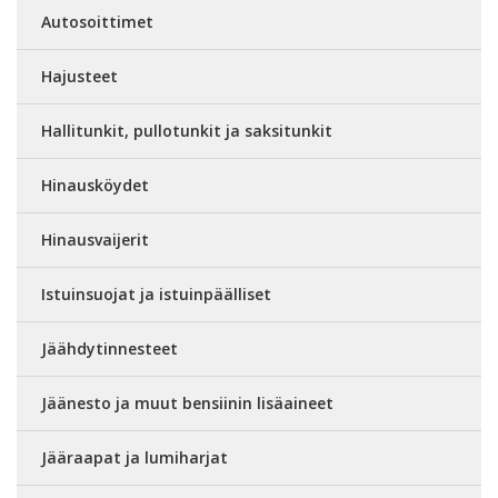
Autosoittimet
Hajusteet
Hallitunkit, pullotunkit ja saksitunkit
Hinausköydet
Hinausvaijerit
Istuinsuojat ja istuinpäälliset
Jäähdytinnesteet
Jäänesto ja muut bensiinin lisäaineet
Jääraapat ja lumiharjat