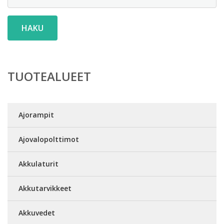
HAKU
TUOTEALUEET
Ajorampit
Ajovalopolttimot
Akkulaturit
Akkutarvikkeet
Akkuvedet