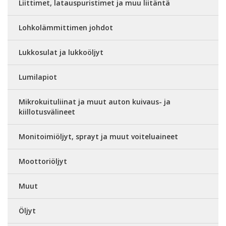
Liittimet, latauspuristimet ja muu liitäntä
Lohkolämmittimen johdot
Lukkosulat ja lukkoöljyt
Lumilapiot
Mikrokuituliinat ja muut auton kuivaus- ja
kiillotusvälineet
Monitoimiöljyt, sprayt ja muut voiteluaineet
Moottoriöljyt
Muut
Öljyt