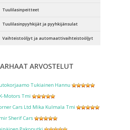
Tuulilasinpeitteet
Tuulilasinpyyhkijät ja pyyhkijänsulat
Vaihteistoöljyt ja automaattivaihteistoöljyt
PARHAAT ARVOSTELUT
utokorjaamo Tukiainen Hannu
K-Motors Tmi
orner Cars Ltd Mika Kulmala Tmi
mir Sherif Cars
einäjoen Pakoputki