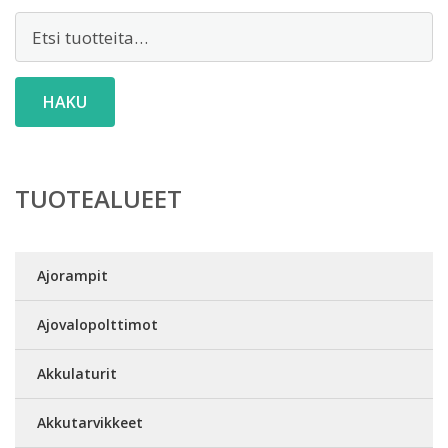
Etsi:
HAKU
TUOTEALUEET
Ajorampit
Ajovalopolttimot
Akkulaturit
Akkutarvikkeet