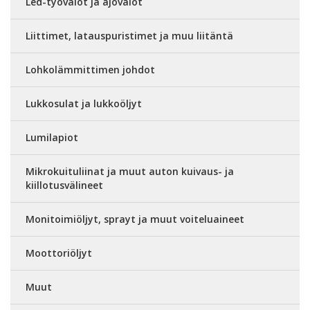
Led-työvalot ja ajovalot
Liittimet, latauspuristimet ja muu liitäntä
Lohkolämmittimen johdot
Lukkosulat ja lukkoöljyt
Lumilapiot
Mikrokuituliinat ja muut auton kuivaus- ja
kiillotusvälineet
Monitoimiöljyt, sprayt ja muut voiteluaineet
Moottoriöljyt
Muut