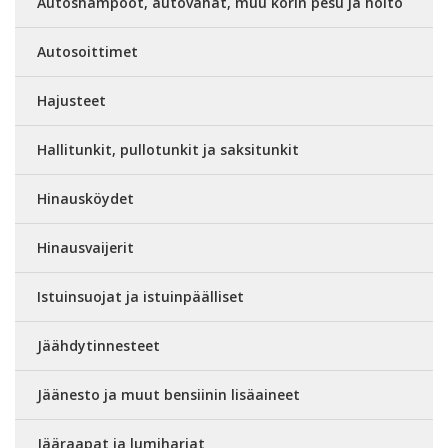
Autoshampoot, autovahat, muu korin pesu ja hoito
Autosoittimet
Hajusteet
Hallitunkit, pullotunkit ja saksitunkit
Hinausköydet
Hinausvaijerit
Istuinsuojat ja istuinpäälliset
Jäähdytinnesteet
Jäänesto ja muut bensiinin lisäaineet
Jääraapat ja lumiharjat