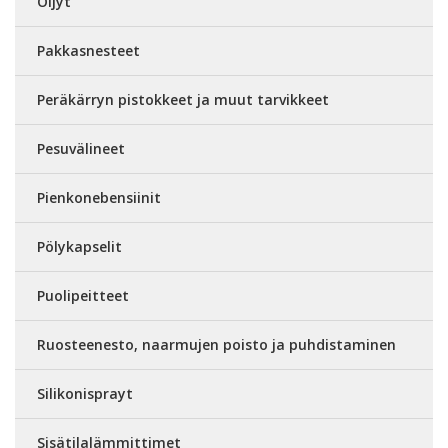
Öljyt
Pakkasnesteet
Peräkärryn pistokkeet ja muut tarvikkeet
Pesuvälineet
Pienkonebensiinit
Pölykapselit
Puolipeitteet
Ruosteenesto, naarmujen poisto ja puhdistaminen
Silikonisprayt
Sisätilalämmittimet