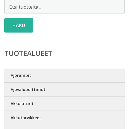
Etsi:
HAKU
TUOTEALUEET
Ajorampit
Ajovalopolttimot
Akkulaturit
Akkutarvikkeet