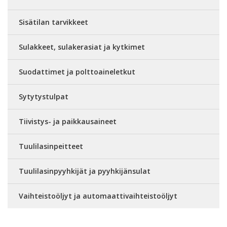
Sisätilan tarvikkeet
Sulakkeet, sulakerasiat ja kytkimet
Suodattimet ja polttoaineletkut
Sytytystulpat
Tiivistys- ja paikkausaineet
Tuulilasinpeitteet
Tuulilasinpyyhkijät ja pyyhkijänsulat
Vaihteistoöljyt ja automaattivaihteistoöljyt