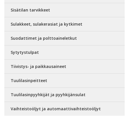
Sisätilan tarvikkeet
Sulakkeet, sulakerasiat ja kytkimet
Suodattimet ja polttoaineletkut
Sytytystulpat
Tiivistys- ja paikkausaineet
Tuulilasinpeitteet
Tuulilasinpyyhkijät ja pyyhkijänsulat
Vaihteistoöljyt ja automaattivaihteistoöljyt