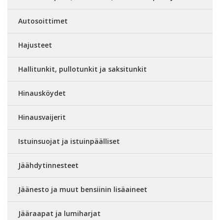
Autosoittimet
Hajusteet
Hallitunkit, pullotunkit ja saksitunkit
Hinausköydet
Hinausvaijerit
Istuinsuojat ja istuinpäälliset
Jäähdytinnesteet
Jäänesto ja muut bensiinin lisäaineet
Jääraapat ja lumiharjat