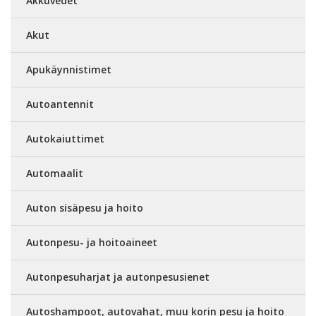
Akkuvedet
Akut
Apukäynnistimet
Autoantennit
Autokaiuttimet
Automaalit
Auton sisäpesu ja hoito
Autonpesu- ja hoitoaineet
Autonpesuharjat ja autonpesusienet
Autoshampoot, autovahat, muu korin pesu ja hoito