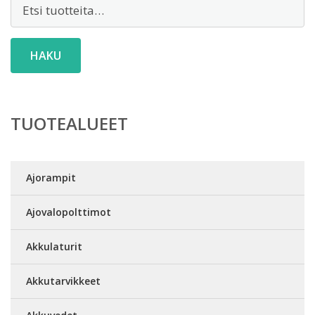
Etsi:
HAKU
TUOTEALUEET
Ajorampit
Ajovalopolttimot
Akkulaturit
Akkutarvikkeet