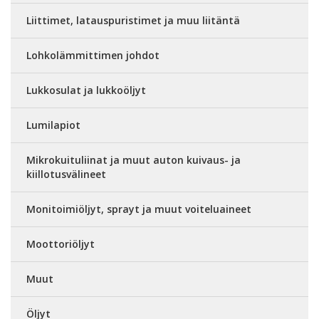
Liittimet, latauspuristimet ja muu liitäntä
Lohkolämmittimen johdot
Lukkosulat ja lukkoöljyt
Lumilapiot
Mikrokuituliinat ja muut auton kuivaus- ja
kiillotusvälineet
Monitoimiöljyt, sprayt ja muut voiteluaineet
Moottoriöljyt
Muut
Öljyt