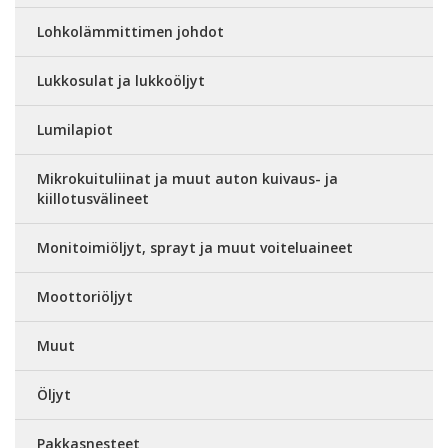
Lohkolämmittimen johdot
Lukkosulat ja lukkoöljyt
Lumilapiot
Mikrokuituliinat ja muut auton kuivaus- ja
kiillotusvälineet
Monitoimiöljyt, sprayt ja muut voiteluaineet
Moottoriöljyt
Muut
Öljyt
Pakkasnesteet