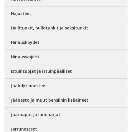
Hajusteet
Hallitunkit, pullotunkit ja saksitunkit
Hinausköydet
Hinausvaijerit
Istuinsuojat ja istuinpäälliset
Jäähdytinnesteet
Jäänesto ja muut bensiinin lisäaineet
Jääraapat ja lumiharjat
Jarrunesteet