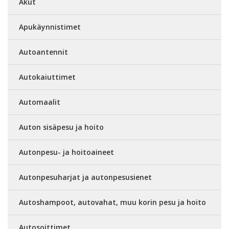
Akut
Apukäynnistimet
Autoantennit
Autokaiuttimet
Automaalit
Auton sisäpesu ja hoito
Autonpesu- ja hoitoaineet
Autonpesuharjat ja autonpesusienet
Autoshampoot, autovahat, muu korin pesu ja hoito
Autosoittimet