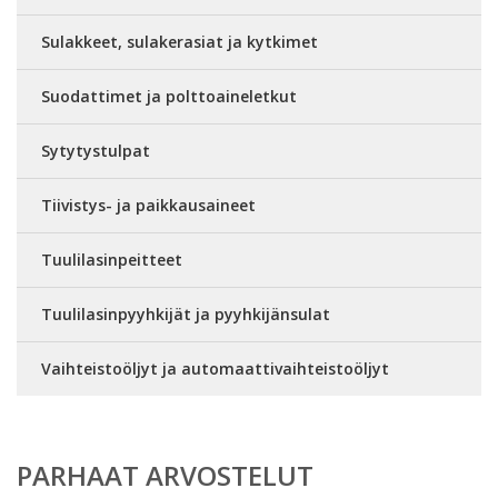
Sulakkeet, sulakerasiat ja kytkimet
Suodattimet ja polttoaineletkut
Sytytystulpat
Tiivistys- ja paikkausaineet
Tuulilasinpeitteet
Tuulilasinpyyhkijät ja pyyhkijänsulat
Vaihteistoöljyt ja automaattivaihteistoöljyt
PARHAAT ARVOSTELUT