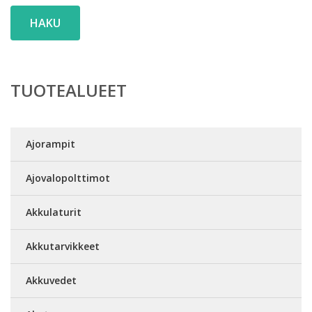
HAKU
TUOTEALUEET
Ajorampit
Ajovalopolttimot
Akkulaturit
Akkutarvikkeet
Akkuvedet