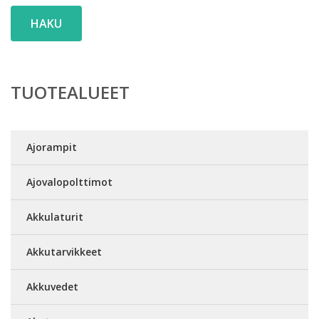
HAKU
TUOTEALUEET
Ajorampit
Ajovalopolttimot
Akkulaturit
Akkutarvikkeet
Akkuvedet