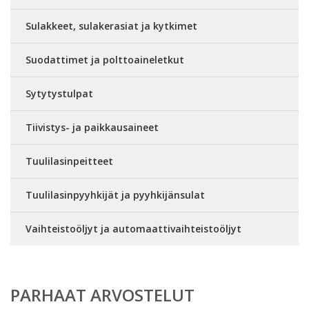
Sulakkeet, sulakerasiat ja kytkimet
Suodattimet ja polttoaineletkut
Sytytystulpat
Tiivistys- ja paikkausaineet
Tuulilasinpeitteet
Tuulilasinpyyhkijät ja pyyhkijänsulat
Vaihteistoöljyt ja automaattivaihteistoöljyt
PARHAAT ARVOSTELUT