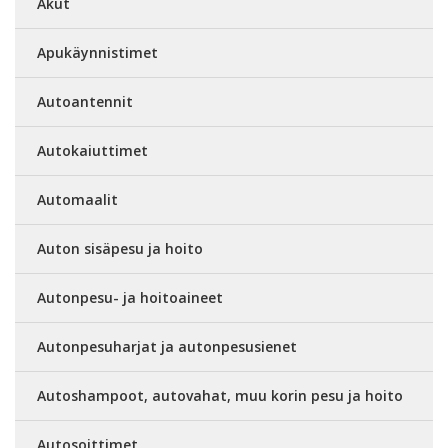
Akut
Apukäynnistimet
Autoantennit
Autokaiuttimet
Automaalit
Auton sisäpesu ja hoito
Autonpesu- ja hoitoaineet
Autonpesuharjat ja autonpesusienet
Autoshampoot, autovahat, muu korin pesu ja hoito
Autosoittimet