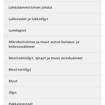
Lohkolämmittimen johdot
Lukkosulat ja lukkoöljyt
Lumilapiot
Mikrokuituliinat ja muut auton kuivaus- ja
kiillotusvälineet
Monitoimiöljyt, sprayt ja muut voiteluaineet
Moottoriöljyt
Muut
Öljyt
Pakkasnesteet