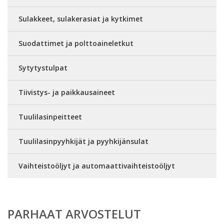
Sulakkeet, sulakerasiat ja kytkimet
Suodattimet ja polttoaineletkut
Sytytystulpat
Tiivistys- ja paikkausaineet
Tuulilasinpeitteet
Tuulilasinpyyhkijät ja pyyhkijänsulat
Vaihteistoöljyt ja automaattivaihteistoöljyt
PARHAAT ARVOSTELUT