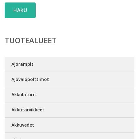
HAKU
TUOTEALUEET
Ajorampit
Ajovalopolttimot
Akkulaturit
Akkutarvikkeet
Akkuvedet