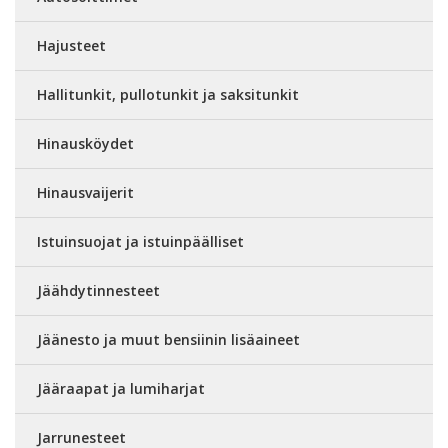
Hajusteet
Hallitunkit, pullotunkit ja saksitunkit
Hinausköydet
Hinausvaijerit
Istuinsuojat ja istuinpäälliset
Jäähdytinnesteet
Jäänesto ja muut bensiinin lisäaineet
Jääraapat ja lumiharjat
Jarrunesteet