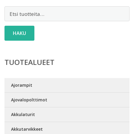
Etsi:
HAKU
TUOTEALUEET
Ajorampit
Ajovalopolttimot
Akkulaturit
Akkutarvikkeet