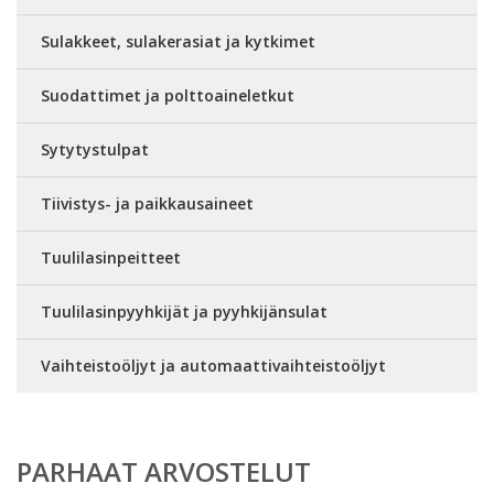
Sulakkeet, sulakerasiat ja kytkimet
Suodattimet ja polttoaineletkut
Sytytystulpat
Tiivistys- ja paikkausaineet
Tuulilasinpeitteet
Tuulilasinpyyhkijät ja pyyhkijänsulat
Vaihteistoöljyt ja automaattivaihteistoöljyt
PARHAAT ARVOSTELUT