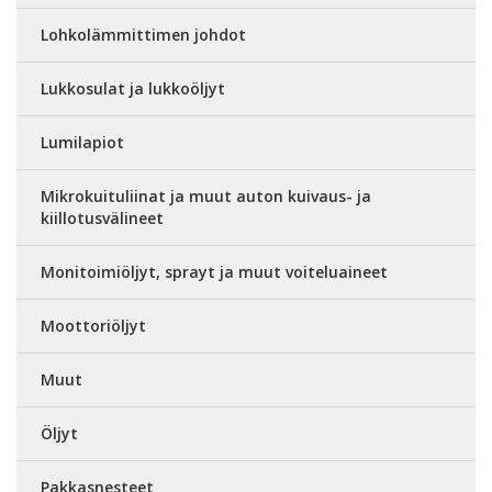
Lohkolämmittimen johdot
Lukkosulat ja lukkoöljyt
Lumilapiot
Mikrokuituliinat ja muut auton kuivaus- ja
kiillotusvälineet
Monitoimiöljyt, sprayt ja muut voiteluaineet
Moottoriöljyt
Muut
Öljyt
Pakkasnesteet