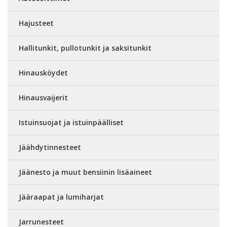
Hajusteet
Hallitunkit, pullotunkit ja saksitunkit
Hinausköydet
Hinausvaijerit
Istuinsuojat ja istuinpäälliset
Jäähdytinnesteet
Jäänesto ja muut bensiinin lisäaineet
Jääraapat ja lumiharjat
Jarrunesteet