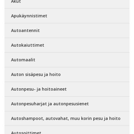
Akut
Apukäynnistimet
Autoantennit
Autokaiuttimet
Automaalit
Auton sisäpesu ja hoito
Autonpesu- ja hoitoaineet
Autonpesuharjat ja autonpesusienet
Autoshampoot, autovahat, muu korin pesu ja hoito
Autosoittimet