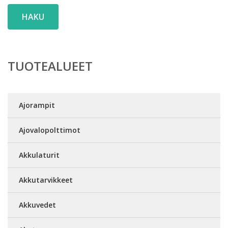
HAKU
TUOTEALUEET
Ajorampit
Ajovalopolttimot
Akkulaturit
Akkutarvikkeet
Akkuvedet