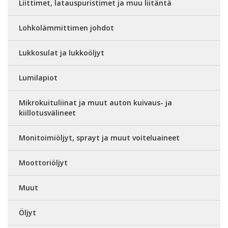
Liittimet, latauspuristimet ja muu liitäntä
Lohkolämmittimen johdot
Lukkosulat ja lukkoöljyt
Lumilapiot
Mikrokuituliinat ja muut auton kuivaus- ja
kiillotusvälineet
Monitoimiöljyt, sprayt ja muut voiteluaineet
Moottoriöljyt
Muut
Öljyt