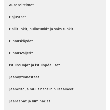
Autosoittimet
Hajusteet
Hallitunkit, pullotunkit ja saksitunkit
Hinausköydet
Hinausvaijerit
Istuinsuojat ja istuinpäälliset
Jäähdytinnesteet
Jäänesto ja muut bensiinin lisäaineet
Jääraapat ja lumiharjat