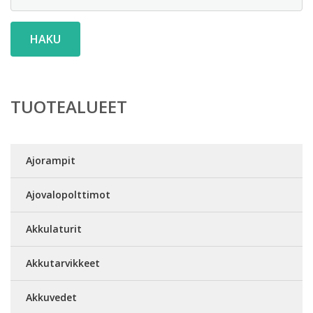
HAKU
TUOTEALUEET
Ajorampit
Ajovalopolttimot
Akkulaturit
Akkutarvikkeet
Akkuvedet