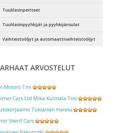
Tuulilasinpeitteet
Tuulilasinpyyhkijät ja pyyhkijänsulat
Vaihteistoöljyt ja automaattivaihteistoöljyt
PARHAAT ARVOSTELUT
K-Motors Tmi
orner Cars Ltd Mika Kulmala Tmi
utokorjaamo Tukiainen Hannu
mir Sherif Cars
einäjoen Pakoputki