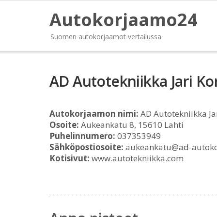
Autokorjaamo24
Suomen autokorjaamot vertailussa
AD Autotekniikka Jari Ko
Autokorjaamon nimi:
AD Autotekniikka Ja
Osoite:
Aukeankatu 8, 15610 Lahti
Puhelinnumero:
037353949
Sähköpostiosoite:
aukeankatu@ad-autoko
Kotisivut:
www.autotekniikka.com