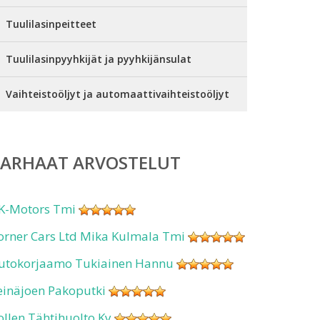
Tuulilasinpeitteet
Tuulilasinpyyhkijät ja pyyhkijänsulat
Vaihteistoöljyt ja automaattivaihteistoöljyt
PARHAAT ARVOSTELUT
K-Motors Tmi
orner Cars Ltd Mika Kulmala Tmi
utokorjaamo Tukiainen Hannu
einäjoen Pakoputki
ollen Tähtihuolto Ky