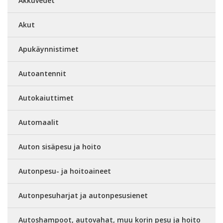
Akkuvedet
Akut
Apukäynnistimet
Autoantennit
Autokaiuttimet
Automaalit
Auton sisäpesu ja hoito
Autonpesu- ja hoitoaineet
Autonpesuharjat ja autonpesusienet
Autoshampoot, autovahat, muu korin pesu ja hoito