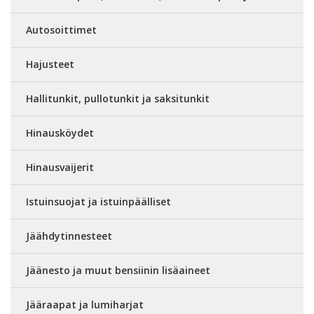
Autosoittimet
Hajusteet
Hallitunkit, pullotunkit ja saksitunkit
Hinausköydet
Hinausvaijerit
Istuinsuojat ja istuinpäälliset
Jäähdytinnesteet
Jäänesto ja muut bensiinin lisäaineet
Jääraapat ja lumiharjat