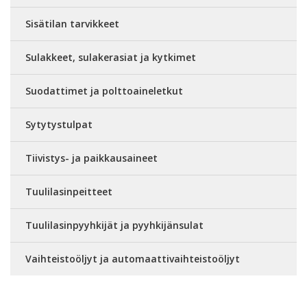
Sisätilan tarvikkeet
Sulakkeet, sulakerasiat ja kytkimet
Suodattimet ja polttoaineletkut
Sytytystulpat
Tiivistys- ja paikkausaineet
Tuulilasinpeitteet
Tuulilasinpyyhkijät ja pyyhkijänsulat
Vaihteistoöljyt ja automaattivaihteistoöljyt