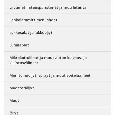
Liittimet, latauspuristimet ja muu liitäntä
Lohkolämmittimen johdot
Lukkosulat ja lukkoöljyt
Lumilapiot
Mikrokuituliinat ja muut auton kuivaus- ja
kiillotusvälineet
Monitoimiöljyt, sprayt ja muut voiteluaineet
Moottoriöljyt
Muut
Öljyt