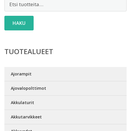
Etsi:
HAKU
TUOTEALUEET
Ajorampit
Ajovalopolttimot
Akkulaturit
Akkutarvikkeet