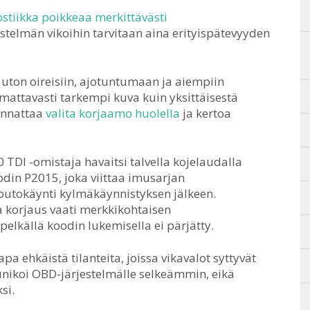
stiikka poikkeaa merkittävästi
stelmän vikoihin tarvitaan aina erityispätevyyden
ton oireisiin, ajotuntumaan ja aiempiin
attavasti tarkempi kuva kuin yksittäisestä
annattaa
valita korjaamo huolella
ja kertoa
TDI -omistaja havaitsi talvella kojelaudalla
odin P2015, joka viittaa imusarjan
joutokäynti kylmäkäynnistyksen jälkeen.
a korjaus vaati merkkikohtaisen
pelkällä koodin lukemisella ei pärjätty.
pa ehkäistä tilanteita, joissa vikavalot syttyvät
nikoi OBD-järjestelmälle selkeämmin, eikä
si.