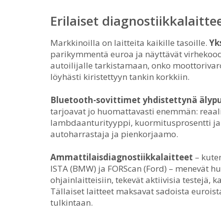
Erilaiset diagnostiikkalaitt
Markkinoilla on laitteita kaikille tasoille.
Yk
parikymmentä euroa ja näyttävät virhekoodit
autoilijalle tarkistamaan, onko moottorivaro
löyhästi kiristettyyn tankin korkkiin.
Bluetooth-sovittimet yhdistettynä älypu
tarjoavat jo huomattavasti enemmän: reaali
lambdaanturityyppi, kuormitusprosentti ja
autoharrastaja ja pienkorjaamo.
Ammattilaisdiagnostiikkalaitteet
– kuten
ISTA (BMW) ja FORScan (Ford) – menevät hu
ohjainlaitteisiin, tekevät aktiivisia testejä, k
Tällaiset laitteet maksavat sadoista euroist
tulkintaan.