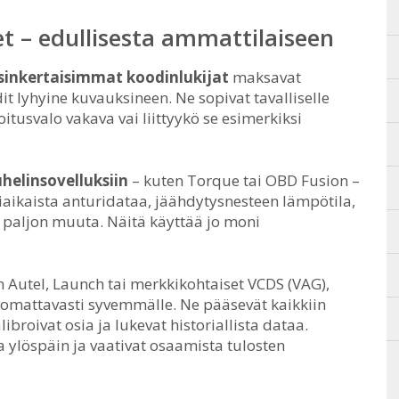
eet – edullisesta ammattilaiseen
sinkertaisimmat koodinlukijat
maksavat
 lyhyine kuvauksineen. Ne sopivat tavalliselle
itusvalo vakava vai liittyykö se esimerkiksi
helinsovelluksiin
– kuten Torque tai OBD Fusion –
aikaista anturidataa, jäähdytysnesteen lämpötila,
 paljon muuta. Näitä käyttää jo moni
 Autel, Launch tai merkkikohtaiset VCDS (VAG),
omattavasti syvemmälle. Ne pääsevät kaikkiin
alibroivat osia ja lukevat historiallista dataa.
a ylöspäin ja vaativat osaamista tulosten