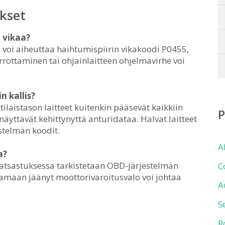
kset
 vikaa?
n voi aiheuttaa haihtumispiirin vikakoodi P0455,
rrottaminen tai ohjainlaitteen ohjelmavirhe voi
n kallis?
tilaistason laitteet kuitenkin pääsevät kaikkiin
ja näyttävät kehittynyttä anturidataa. Halvat laitteet
stelmän koodit.
A
a?
atsastuksessa tarkistetaan OBD-järjestelmän
C
lamaan jäänyt moottorivaroitusvalo voi johtaa
A
S
R