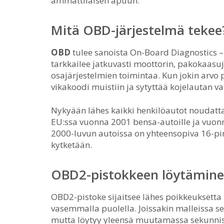
ammattilaisen apuun.
Mitä OBD-järjestelmä tekee
OBD
tulee sanoista On-Board Diagnostics –
tarkkailee jatkuvasti moottorin, pakokaasuj
osajärjestelmien toimintaa. Kun jokin arvo p
vikakoodi muistiin ja sytyttää kojelautan va
Nykyään lähes kaikki henkilöautot noudatt
EU:ssa vuonna 2001 bensa-autoille ja vuonn
2000-luvun autoissa on yhteensopiva 16-pi
kytketään.
OBD2-pistokkeen löytämine
OBD2-pistoke sijaitsee lähes poikkeuksetta
vasemmalla puolella. Joissakin malleissa se
mutta löytyy yleensä muutamassa sekunnis