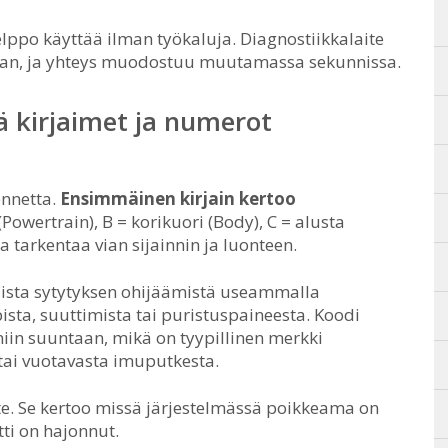
ppo käyttää ilman työkaluja. Diagnostiikkalaite
oraan, ja yhteys muodostuu muutamassa sekunnissa.
ä kirjaimet ja numerot
ennetta.
Ensimmäinen kirjain kertoo
(Powertrain), B = korikuori (Body), C = alusta
a tarkentaa vian sijainnin ja luonteen.
aista sytytyksen ohijäämistä useammalla
lpista, suuttimista tai puristuspaineesta. Koodi
niin suuntaan, mikä on tyypillinen merkki
tai vuotavasta imuputkesta.
ste. Se kertoo missä järjestelmässä poikkeama on
ti on hajonnut.