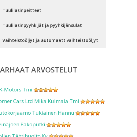
Tuulilasinpeitteet
Tuulilasinpyyhkijät ja pyyhkijänsulat
Vaihteistoöljyt ja automaattivaihteistoöljyt
PARHAAT ARVOSTELUT
K-Motors Tmi
orner Cars Ltd Mika Kulmala Tmi
utokorjaamo Tukiainen Hannu
einäjoen Pakoputki
ollen Tähtihuolto Ky