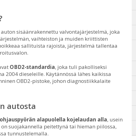
?
 auton sisäänrakennettu valvontajärjestelmä, joka
ärjestelmän, vaihteiston ja muiden kriittisten
oikkeaa sallituista rajoista, järjestelmä tallentaa
roitusvalon.
avat
OBD2-standardia
, joka tuli pakolliseksi
a 2004 dieseleille. Käytännössä lähes kaikissa
nninen OBD2-pistoke, johon diagnostiikkalaite
n autosta
ohjauspyörän alapuolella kojelaudan alla
, usein
 on suojakannella peitettynä tai hieman piilossa,
sa tunnustelemalla.