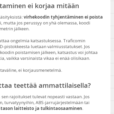
staminen ei korjaa mitään
äsityksistä:
virhekoodin tyhjentäminen ei poista
i, mutta jos perussyy on yhä olemassa, koodi
metrin jälkeen.
ttaa ongelmia katsastuksessa. Traficomin
pistokkeesta luetaan valmiusstatukset. Jos
ä koodin poistamisen jälkeen, katsastus voi johtaa
ia, vaikka varsinaista vikaa ei enää olisikaan.
taväline, ei korjausmenetelmä.
ttaa teettää ammattilaisella?
en rajoitukset tulevat nopeasti vastaan. Jos
n, turvatyynyihin, ABS-jarrujärjestelmään tai
ason laitteisto ja tulkintaosaaminen
.