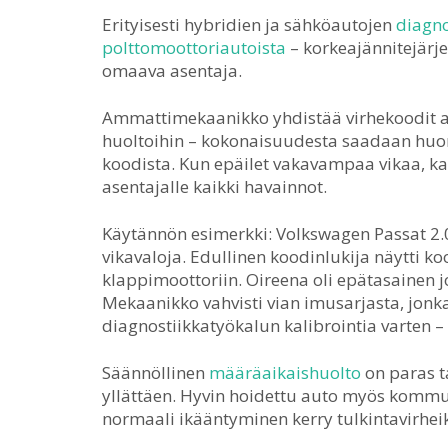
Erityisesti hybridien ja sähköautojen
diagno
polttomoottoriautoista
– korkeajännitejärje
omaava asentaja.
Ammattimekaanikko yhdistää virhekoodit au
huoltoihin – kokonaisuudesta saadaan huom
koodista. Kun epäilet vakavampaa vikaa, k
asentajalle kaikki havainnot.
Käytännön esimerkki: Volkswagen Passat 2.0 
vikavaloja. Edullinen koodinlukija näytti ko
klappimoottoriin. Oireena oli epätasainen 
Mekaanikko vahvisti vian imusarjasta, jonk
diagnostiikkatyökalun kalibrointia varten – 
Säännöllinen
määräaikaishuolto
on paras ta
yllättäen. Hyvin hoidettu auto myös kommu
normaali ikääntyminen kerry tulkintavirheik