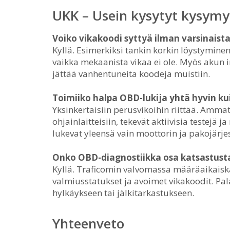
UKK – Usein kysytyt kysymy
Voiko vikakoodi syttyä ilman varsinaista
Kyllä. Esimerkiksi tankin korkin löystymine
vaikka mekaanista vikaa ei ole. Myös akun i
jättää vanhentuneita koodeja muistiin.
Toimiiko halpa OBD-lukija yhtä hyvin kui
Yksinkertaisiin perusvikoihin riittää. Ammat
ohjainlaitteisiin, tekevät aktiivisia testejä 
lukevat yleensä vain moottorin ja pakojärje
Onko OBD-diagnostiikka osa katsastust
Kyllä. Traficomin valvomassa määräaikaisk
valmiusstatukset ja avoimet vikakoodit. Pa
hylkäykseen tai jälkitarkastukseen.
Yhteenveto