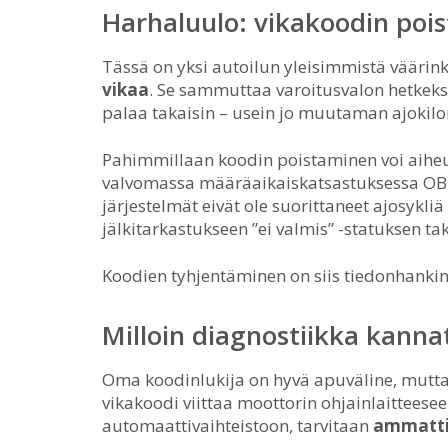
Harhaluulo: vikakoodin poi
Tässä on yksi autoilun yleisimmistä väärink
vikaa
. Se sammuttaa varoitusvalon hetkeks
palaa takaisin – usein jo muutaman ajokilo
Pahimmillaan koodin poistaminen voi aiheu
valvomassa määräaikaiskatsastuksessa OBD-
järjestelmät eivät ole suorittaneet ajosykli
jälkitarkastukseen ”ei valmis” -statuksen tak
Koodien tyhjentäminen on siis tiedonhankin
Milloin diagnostiikka kanna
Oma koodinlukija on hyvä apuväline, mutta s
vikakoodi viittaa moottorin ohjainlaitteesee
automaattivaihteistoon, tarvitaan
ammattit