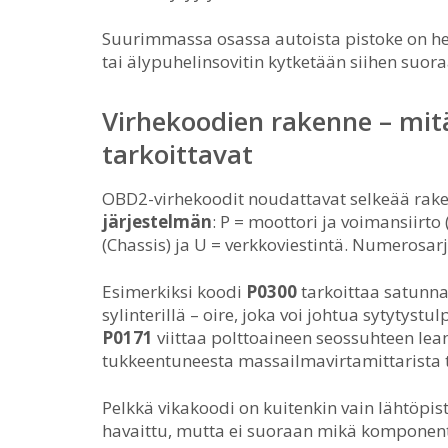
Suurimmassa osassa autoista pistoke on hel
tai älypuhelinsovitin kytketään siihen su
Virhekoodien rakenne – mit
tarkoittavat
OBD2-virhekoodit noudattavat selkeää rak
järjestelmän
: P = moottori ja voimansiirto 
(Chassis) ja U = verkkoviestintä. Numerosarj
Esimerkiksi koodi
P0300
tarkoittaa satunn
sylinterillä – oire, joka voi johtua sytytystu
P0171
viittaa polttoaineen seossuhteen lea
tukkeentuneesta massailmavirtamittarista 
Pelkkä vikakoodi on kuitenkin vain lähtöpi
havaittu, mutta ei suoraan mikä komponent